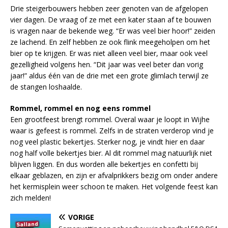
Drie steigerbouwers hebben zeer genoten van de afgelopen
vier dagen. De vraag of ze met een kater staan af te bouwen
is vragen naar de bekende weg. “Er was veel bier hoor!” zeiden
ze lachend. En zelf hebben ze ook flink meegeholpen om het
bier op te krijgen. Er was niet alleen veel bier, maar ook veel
gezelligheid volgens hen. “Dit jaar was veel beter dan vorig
jaar!” aldus één van de drie met een grote glimlach terwijl ze
de stangen loshaalde.
Rommel, rommel en nog eens rommel
Een grootfeest brengt rommel. Overal waar je loopt in Wijhe
waar is gefeest is rommel. Zelfs in de straten verderop vind je
nog veel plastic bekertjes. Sterker nog, je vindt hier en daar
nog half volle bekertjes bier. Al dit rommel mag natuurlijk niet
blijven liggen. En dus worden alle bekertjes en confetti bij
elkaar geblazen, en zijn er afvalprikkers bezig om onder andere
het kermisplein weer schoon te maken. Het volgende feest kan
zich melden!
VORIGE