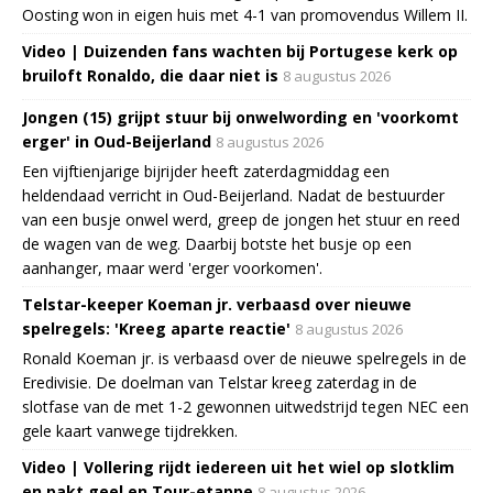
Oosting won in eigen huis met 4-1 van promovendus Willem II.
Video | Duizenden fans wachten bij Portugese kerk op
bruiloft Ronaldo, die daar niet is
8 augustus 2026
Jongen (15) grijpt stuur bij onwelwording en 'voorkomt
erger' in Oud-Beijerland
8 augustus 2026
Een vijftienjarige bijrijder heeft zaterdagmiddag een
heldendaad verricht in Oud-Beijerland. Nadat de bestuurder
van een busje onwel werd, greep de jongen het stuur en reed
de wagen van de weg. Daarbij botste het busje op een
aanhanger, maar werd 'erger voorkomen'.
Telstar-keeper Koeman jr. verbaasd over nieuwe
spelregels: 'Kreeg aparte reactie'
8 augustus 2026
Ronald Koeman jr. is verbaasd over de nieuwe spelregels in de
Eredivisie. De doelman van Telstar kreeg zaterdag in de
slotfase van de met 1-2 gewonnen uitwedstrijd tegen NEC een
gele kaart vanwege tijdrekken.
Video | Vollering rijdt iedereen uit het wiel op slotklim
en pakt geel en Tour-etappe
8 augustus 2026