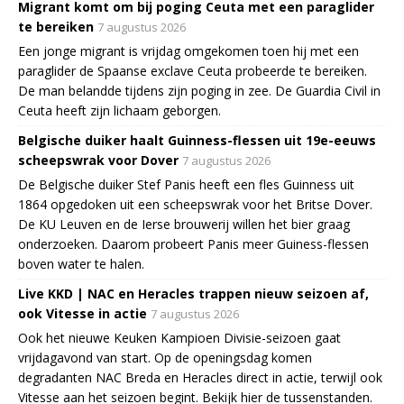
Migrant komt om bij poging Ceuta met een paraglider
te bereiken
7 augustus 2026
Een jonge migrant is vrijdag omgekomen toen hij met een
paraglider de Spaanse exclave Ceuta probeerde te bereiken.
De man belandde tijdens zijn poging in zee. De Guardia Civil in
Ceuta heeft zijn lichaam geborgen.
Belgische duiker haalt Guinness-flessen uit 19e-eeuws
scheepswrak voor Dover
7 augustus 2026
De Belgische duiker Stef Panis heeft een fles Guinness uit
1864 opgedoken uit een scheepswrak voor het Britse Dover.
De KU Leuven en de Ierse brouwerij willen het bier graag
onderzoeken. Daarom probeert Panis meer Guiness-flessen
boven water te halen.
Live KKD | NAC en Heracles trappen nieuw seizoen af,
ook Vitesse in actie
7 augustus 2026
Ook het nieuwe Keuken Kampioen Divisie-seizoen gaat
vrijdagavond van start. Op de openingsdag komen
degradanten NAC Breda en Heracles direct in actie, terwijl ook
Vitesse aan het seizoen begint. Bekijk hier de tussenstanden.