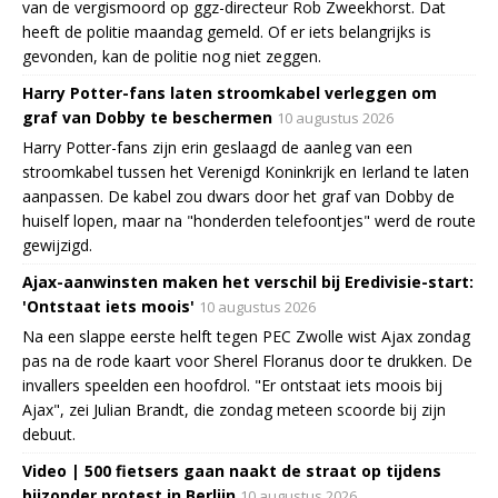
van de vergismoord op ggz-directeur Rob Zweekhorst. Dat
heeft de politie maandag gemeld. Of er iets belangrijks is
gevonden, kan de politie nog niet zeggen.
Harry Potter-fans laten stroomkabel verleggen om
graf van Dobby te beschermen
10 augustus 2026
Harry Potter-fans zijn erin geslaagd de aanleg van een
stroomkabel tussen het Verenigd Koninkrijk en Ierland te laten
aanpassen. De kabel zou dwars door het graf van Dobby de
huiself lopen, maar na "honderden telefoontjes" werd de route
gewijzigd.
Ajax-aanwinsten maken het verschil bij Eredivisie-start:
'Ontstaat iets moois'
10 augustus 2026
Na een slappe eerste helft tegen PEC Zwolle wist Ajax zondag
pas na de rode kaart voor Sherel Floranus door te drukken. De
invallers speelden een hoofdrol. "Er ontstaat iets moois bij
Ajax", zei Julian Brandt, die zondag meteen scoorde bij zijn
debuut.
Video | 500 fietsers gaan naakt de straat op tijdens
bijzonder protest in Berlijn
10 augustus 2026