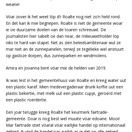
weane!
Vöar zover ik het weet löp d’r Roalte nog niet zo’n held rond.
En det kan ik mie begriepen. Roalte is niet de gemeente woar
ie oe duurzame doelen van de toaren schreeuwt. De
journalisten hier sabelt oe dan near, de milieuwetholder löp
niks te hard van stapel. Net as zien beleidsambtenaar wul ze
mar niet an de zunnepanelen, terwijl ze tegelieke wel anstuurt
op gasloze dorpen, dus zunneparken en windmolens.
Amira en Jovanna bent vöar mie de helden van 2019.
Ik was lest in het gemeentehuus van Roalte en kreeg water uut
een plastic karaf. Mien medevergaderaar drunk koffie uut een
plastic bekertie, met melk uut een plastic cupje, geroerd met
een plastic roerdertie.
Een joar terugge kreeg Roalte het keurmerk fairtrade-
gemeente. Doar is nog best wel muuite vöar edoane. Mooi!
Mar fairtrade stiet vöaral vöar earlijke handel op internationaal
gebied. Ik vind de handel pas earlijk as ie det op alle gebied