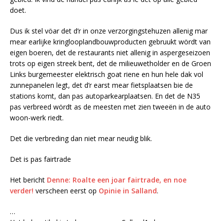
doet.
Dus ik stel vöar det d’r in onze verzorgingstehuzen allenig mar
mear earlijke kringlooplandbouwproducten gebruukt wördt van
eigen boeren, det de restaurants niet allenig in aspergeseizoen
trots op eigen streek bent, det de milieuwetholder en de Groen
Links burgemeester elektrisch goat riene en hun hele dak vol
zunnepanelen legt, det d’r earst mear fietsplaatsen bie de
stations komt, dan pas autoparkearplaatsen. En det de N35
pas verbreed wördt as de meesten met zien tweeën in de auto
woon-werk riedt.
Det die verbreding dan niet mear neudig blik.
Det is pas fairtrade
Het bericht
Denne: Roalte een joar fairtrade, en noe
verder!
verscheen eerst op
Opinie in Salland
.
…