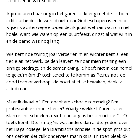
Door Denne van Knöldert
Ik probearen haar nog in het gareel te krieng met det ik toch
echt dache det de wereld niet döar God eschapen is en heb
wijselijk achterwege eloaten det ik juust wel van wat rommel
hoale. Want wie waren op een buurtfeest, d’r zat al wat wijn in
en de oamd was nog lang.
Wie bent noe twintig joar verder en mien wichter bent al een
tiedie an het werk, beiden leavert ze noar mien mening een
zinnige biedrage an de samenleving. Ie hoeft niet in een hemel
te geleu’m öm d’r toch terechte te komm as Petrus noa oe
dood toch onverhoopt de poart stiet te bewaken, denk ik
altied mar.
Maar ik dwaal of. Een openbare schoele rommelig? Een
protestantse schoele better? Vöarige wekke höaren ik det
islamtische schoelen al vief joar lang as besten uut de CITO-
toets komt. Det is nog ‘ns wat anders dan al det gedoe over
het Haga-college. Íen islamitische schoele in de spotlights dut
ons denken det zulk onderwies mar niks is. En toen bleek ok