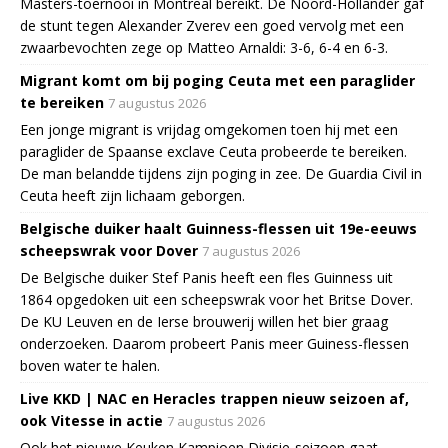
Masters-toernooi in Montreal bereikt. De Noord-Hollander gaf
de stunt tegen Alexander Zverev een goed vervolg met een
zwaarbevochten zege op Matteo Arnaldi: 3-6, 6-4 en 6-3.
Migrant komt om bij poging Ceuta met een paraglider
te bereiken
7 augustus 2026
Een jonge migrant is vrijdag omgekomen toen hij met een
paraglider de Spaanse exclave Ceuta probeerde te bereiken.
De man belandde tijdens zijn poging in zee. De Guardia Civil in
Ceuta heeft zijn lichaam geborgen.
Belgische duiker haalt Guinness-flessen uit 19e-eeuws
scheepswrak voor Dover
7 augustus 2026
De Belgische duiker Stef Panis heeft een fles Guinness uit
1864 opgedoken uit een scheepswrak voor het Britse Dover.
De KU Leuven en de Ierse brouwerij willen het bier graag
onderzoeken. Daarom probeert Panis meer Guiness-flessen
boven water te halen.
Live KKD | NAC en Heracles trappen nieuw seizoen af,
ook Vitesse in actie
7 augustus 2026
Ook het nieuwe Keuken Kampioen Divisie-seizoen gaat