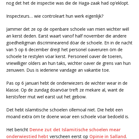
nog det het de inspectie was die de Haga-zaak had op’eklopt.
Inspecteurs… wie controleart hun werk eigenlijk?
Jammer det ze op de openbare schoele van mien wichter wél
an kerst deden. Earst waart vanof half november die andere
goedheiligman discriminearend döar de schoele. En in de nacht
van 5 op 6 december dreijt het personel oaveruren öm de
schoele te restylen vöar kerst. Personeel oaver de toeren,
vriewilliger olders an hun taks, wichter oaver de grens van hun
zenuwen. Dus is iederiene vandage an vakantie toe.
Pas op 6 januari hebt de onderwiezers de wichter wear in de
klasse. Op de zundag doarvöar treft ze mekare al, want de
kerstsfeer mut wel earst uut het gebow.
Det hebt islamitische schoelen ollemoal niet. Die hebt een
moand extra öm te doene woar een schoele vöar bedoeld is.
Het bericht
Denne zut det Islamitische schoelen mear
onderwiestied hebt
verscheen eerst op
Opinie in Salland
.