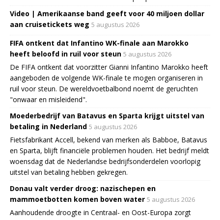
Video | Amerikaanse band geeft voor 40 miljoen dollar
aan cruisetickets weg
5 augustus 2026
FIFA ontkent dat Infantino WK-finale aan Marokko
heeft beloofd in ruil voor steun
5 augustus 2026
De FIFA ontkent dat voorzitter Gianni Infantino Marokko heeft
aangeboden de volgende WK-finale te mogen organiseren in
ruil voor steun. De wereldvoetbalbond noemt de geruchten
"onwaar en misleidend".
Moederbedrijf van Batavus en Sparta krijgt uitstel van
betaling in Nederland
5 augustus 2026
Fietsfabrikant Accell, bekend van merken als Babboe, Batavus
en Sparta, blijft financiële problemen houden. Het bedrijf meldt
woensdag dat de Nederlandse bedrijfsonderdelen voorlopig
uitstel van betaling hebben gekregen.
Donau valt verder droog: nazischepen en
mammoetbotten komen boven water
5 augustus 2026
Aanhoudende droogte in Centraal- en Oost-Europa zorgt