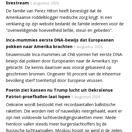
livestream
5 augustus 2026
De familie van Perez Hilton heeft bevestigd dat de
Amerikaanse roddelblogger medische zorg krijgt. In een
verklaring op zijn website bedankt de familie iedereen voor de
"overweldigende hoeveelheid liefde, steun en gebeden".
Inca-mummies eerste DNA-bewijs dat Europeanen
pokken naar Amerika brachten
5 augustus 2026
Eeuwenoude Inca-mummies uit Chili vormen het eerste DNA-
bewijs dat pokken door Europeanen naar de Amerika's zijn
gebracht. De kennis daarover was vooral gebaseerd op
geschreven bronnen. Ongeveer 90 procent van de inheemse
bevolking stierf toentertijd door Europese virussen.
Poetin ziet kansen nu Trump lucht uit Oekraïense
Patriot-proefballon laat lopen
5 augustus 2026
Oekraïne wordt bestookt met recordaantallen ballistische
raketten. Die worden niet of nauwelijks neergehaald, want er
zijn niet voldoende luchtverdedigingsraketten meer. Mede
hierdoor vallen steeds meer burgerslachtoffers bij de
Russische luchtaanvallen. Moskou hoopt op wind in de zeilen.