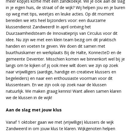
meer kopjes koffie met een zandkoekje. Wil je ook aan de slag
in je eigen huis, de straat of de wijk? Wij helpen jou en je buren
op weg met tips, weetjes en leuke acties. Op dit moment
bereiden we iets heel bijzonders voor: een duurzame
klussendienst Zandweerd! In april ontving het
Duurzaamheidsteam de Innovatieprijs van Circulus voor dit
idee. Nu zijn we met een klein team bezig om dit praktisch
handen en voeten te geven. We doen dit samen met
buurthuiskamer en werkplaats Bij de Halte, KonnecteD en de
gemeente Deventer. Misschien komen we binnenkort wel bij je
langs om te kijken of jij ook mee wilt doen: we zijn op zoek
naar vrijwilligers (aardige, handige en creatieve klussers en
begeleiders) en naar een enthousiaste voorman voor dit
klussenteam. En we zijn ook op zoek naar de klussen
natuurlijk. We maken graag kennis! Want alleen samen klaren
we de klussen in de wijk!
Aan de slag met jouw klus
Vanaf 1 oktober gaan we met (vrijwillige) klussers de wijk
Zandweerd in om jouw klus te klaren. Wijkgenoten helpen