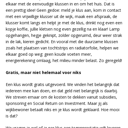
elkaar met de eenvoudige klussen in en om het huis. Dat is
een prettig idee! Geen gedoe: meld je klus aan, kom in contact
met een vrijwillige klusser uit de wijk, maak een afspraak, de
klusser komt langs en helpt je met de klus, drinkt nog even een
kopje koffie, jullie kletsen nog even gezellig na en klaar! Lamp
opgehangen, hegje geknipt, zolder opgeruimd, deur weer strak
in de lak, kieren gedicht. En vooral met die duurzame klussen
zoals het plaatsen van tochtstrips en radiatorfolie, helpen we
elkaar goed op weg: geen koude voeten meer,
energierekening omlaag, het milieu minder belast. Zo geregeld!
Gratis, maar niet helemaal voor niks
Een klus wordt gratis uitgevoerd. We vinden het belangrijk dat
iedereen mee kan doen, en dat geld niet belangrijk is daarbij.
We streven ernaar om de kosten te dekken vanuit subsidies,
sponsoring en Social Return on Investment. Maar jij als
wijkbewoner betaalt niks en je klus wordt geklaard. Hoe mooi
is dat?
We vragen je wel of je per klus een tegenprestatie wilt leveren