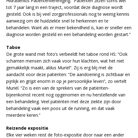
Hidradenitis Patiëntenvereniging. “Patiënten zitten soms wel
tot 7 jaar lang in een traject, voordat deze diagnose wordt
gesteld. Ook is bij veel zorgprofessionals nog te weinig kennis
aanwezig om de huidziekte snel te herkennen en te
behandelen. Want als er meer bekendheid is, kan er sneller een
diagnose worden gesteld en een behandeling worden gestart.”
Taboe
De grote wand met foto’s verbeeldt het taboe rond HS: “Ook
schamen mensen zich vaak voor hun klachten, wat het niet
gemakkelijk maakt, aldus Muriël”. Zij is erg blij met de
aandacht voor deze patiënten: “De aandoening is zichtbaar en
pijnlijk en grijpt enorm in op je persoonlijke leven”, zo vertelt
Muriël. “Zo is een van de sprekers van de patiënten-
bijeenkomst recent nog opgenomen en nu herstellende van
een behandeling. Veel patiënten met deze ziekte zijn door
behandeling vaak een poos uit de running, en dat vaak
meerdere keren.”
Reizende expositie
Elke vier weken reist de foto-expositie door naar een ander