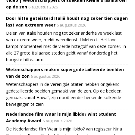
Video | Wetenschappers ontdekken kleine draaikolken
op de zon
6 augustus 2026
Door hitte geteisterd Italië houdt nog zeker tien dagen
last van extreem weer
6 augustus 2026
Delen van Italië houden nog tot zeker anderhalve week last
van extreem weer, meldt weerdienst iLMeteo.it. Het land
kampt momenteel met de vierde hittegolf van deze zomer. In
alle 27 grote Italiaanse steden geldt vanaf donderdag het
hoogste hittealarm.
Wetenschappers maken supergedetailleerde beelden
van de zon
6 augustus 2026
Wetenschappers in de Verenigde Staten hebben ongekend
gedetailleerde beelden gemaakt van de zon. Op de beelden,
gemaakt vanaf Hawaï, zijn nooit eerder herkende kolkende
bewegingen te zien.
Nederlandse film Waar is mijn libido? wint Student
Academy Award
6 augustus 2026
De Nederlandse film Waar is mijn libido? van regisseur Nina