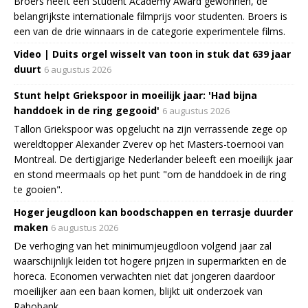
Broers heeft een Student Academy Award gewonnen, de
belangrijkste internationale filmprijs voor studenten. Broers is
een van de drie winnaars in de categorie experimentele films.
Video | Duits orgel wisselt van toon in stuk dat 639 jaar
duurt
6 augustus 2026
Stunt helpt Griekspoor in moeilijk jaar: 'Had bijna
handdoek in de ring gegooid'
6 augustus 2026
Tallon Griekspoor was opgelucht na zijn verrassende zege op
wereldtopper Alexander Zverev op het Masters-toernooi van
Montreal. De dertigjarige Nederlander beleeft een moeilijk jaar
en stond meermaals op het punt "om de handdoek in de ring
te gooien".
Hoger jeugdloon kan boodschappen en terrasje duurder
maken
6 augustus 2026
De verhoging van het minimumjeugdloon volgend jaar zal
waarschijnlijk leiden tot hogere prijzen in supermarkten en de
horeca. Economen verwachten niet dat jongeren daardoor
moeilijker aan een baan komen, blijkt uit onderzoek van
Rabobank.