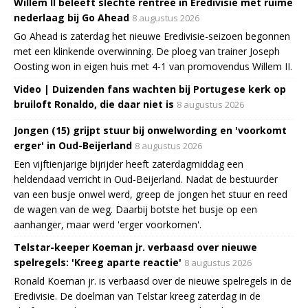
Willem II beleeft slechte rentree in Eredivisie met ruime
nederlaag bij Go Ahead
8 augustus 2026
Go Ahead is zaterdag het nieuwe Eredivisie-seizoen begonnen
met een klinkende overwinning. De ploeg van trainer Joseph
Oosting won in eigen huis met 4-1 van promovendus Willem II.
Video | Duizenden fans wachten bij Portugese kerk op
bruiloft Ronaldo, die daar niet is
8 augustus 2026
Jongen (15) grijpt stuur bij onwelwording en 'voorkomt
erger' in Oud-Beijerland
8 augustus 2026
Een vijftienjarige bijrijder heeft zaterdagmiddag een
heldendaad verricht in Oud-Beijerland. Nadat de bestuurder
van een busje onwel werd, greep de jongen het stuur en reed
de wagen van de weg. Daarbij botste het busje op een
aanhanger, maar werd 'erger voorkomen'.
Telstar-keeper Koeman jr. verbaasd over nieuwe
spelregels: 'Kreeg aparte reactie'
8 augustus 2026
Ronald Koeman jr. is verbaasd over de nieuwe spelregels in de
Eredivisie. De doelman van Telstar kreeg zaterdag in de