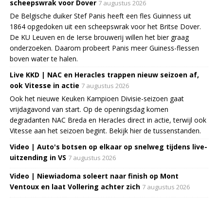
scheepswrak voor Dover
7 augustus 2026
De Belgische duiker Stef Panis heeft een fles Guinness uit
1864 opgedoken uit een scheepswrak voor het Britse Dover.
De KU Leuven en de Ierse brouwerij willen het bier graag
onderzoeken. Daarom probeert Panis meer Guiness-flessen
boven water te halen.
Live KKD | NAC en Heracles trappen nieuw seizoen af,
ook Vitesse in actie
7 augustus 2026
Ook het nieuwe Keuken Kampioen Divisie-seizoen gaat
vrijdagavond van start. Op de openingsdag komen
degradanten NAC Breda en Heracles direct in actie, terwijl ook
Vitesse aan het seizoen begint. Bekijk hier de tussenstanden.
Video | Auto's botsen op elkaar op snelweg tijdens live-
uitzending in VS
7 augustus 2026
Video | Niewiadoma soleert naar finish op Mont
Ventoux en laat Vollering achter zich
7 augustus 2026