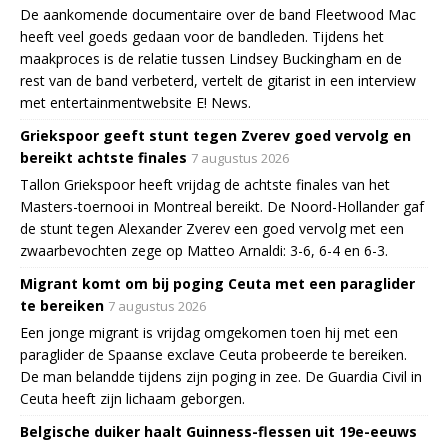
De aankomende documentaire over de band Fleetwood Mac
heeft veel goeds gedaan voor de bandleden. Tijdens het
maakproces is de relatie tussen Lindsey Buckingham en de
rest van de band verbeterd, vertelt de gitarist in een interview
met entertainmentwebsite E! News.
Griekspoor geeft stunt tegen Zverev goed vervolg en
bereikt achtste finales
7 augustus 2026
Tallon Griekspoor heeft vrijdag de achtste finales van het
Masters-toernooi in Montreal bereikt. De Noord-Hollander gaf
de stunt tegen Alexander Zverev een goed vervolg met een
zwaarbevochten zege op Matteo Arnaldi: 3-6, 6-4 en 6-3.
Migrant komt om bij poging Ceuta met een paraglider
te bereiken
7 augustus 2026
Een jonge migrant is vrijdag omgekomen toen hij met een
paraglider de Spaanse exclave Ceuta probeerde te bereiken.
De man belandde tijdens zijn poging in zee. De Guardia Civil in
Ceuta heeft zijn lichaam geborgen.
Belgische duiker haalt Guinness-flessen uit 19e-eeuws