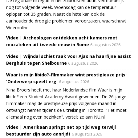
De regionale hittegolf in het zuidoosten duurt vermoedelijk
nog tot volgende week. Woensdag kan de temperatuur
oplopen tot 35 graden. Naast de hitte kan ook de
aanhoudende droogte problemen veroorzaken, waarschuwt
Weeronline.
Video | Archeologen ontdekken acht kamers met
mozaïeken uit tweede eeuw in Rome
6 augustus 2026
Video | Wijndal schiet raak voor Ajax na haarfijne assist
Berghuis tegen Shelbourne
6 augustus 2026
Waar is mijn libido?-filmmaker wint prestigieuze prijs:
'Onderwerp speelt erg'
6 augustus 2026
Nina Broers heeft met haar Nederlandse film Waar is mijn
libido? een Student Academy Award gewonnen. De 26-jarige
filmmaker mag de prestigieuze prijs volgende maand in
ontvangst nemen tijdens de uitreiking in Toronto. "Het moet
allemaal nog even bezinken", vertelt ze aan NU.nl.
Video | Amerikaan springt net op tijd weg terwijl
bestuurder zijn auto aanrijdt
6 augustus 2026