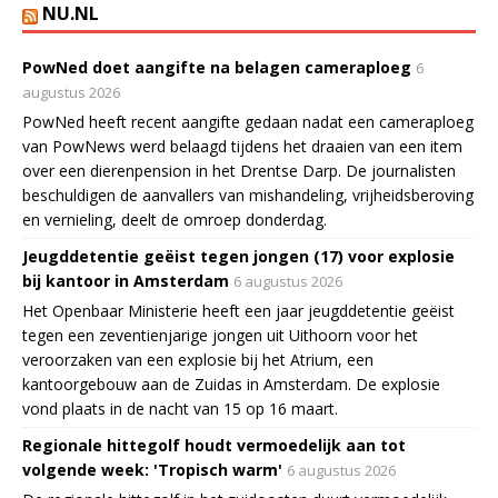
NU.NL
PowNed doet aangifte na belagen cameraploeg
6
augustus 2026
PowNed heeft recent aangifte gedaan nadat een cameraploeg
van PowNews werd belaagd tijdens het draaien van een item
over een dierenpension in het Drentse Darp. De journalisten
beschuldigen de aanvallers van mishandeling, vrijheidsberoving
en vernieling, deelt de omroep donderdag.
Jeugddetentie geëist tegen jongen (17) voor explosie
bij kantoor in Amsterdam
6 augustus 2026
Het Openbaar Ministerie heeft een jaar jeugddetentie geëist
tegen een zeventienjarige jongen uit Uithoorn voor het
veroorzaken van een explosie bij het Atrium, een
kantoorgebouw aan de Zuidas in Amsterdam. De explosie
vond plaats in de nacht van 15 op 16 maart.
Regionale hittegolf houdt vermoedelijk aan tot
volgende week: 'Tropisch warm'
6 augustus 2026