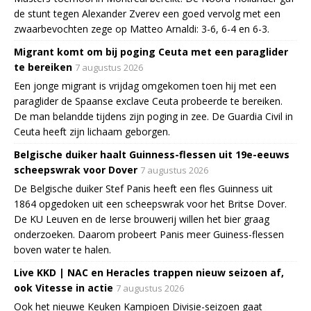
de stunt tegen Alexander Zverev een goed vervolg met een
zwaarbevochten zege op Matteo Arnaldi: 3-6, 6-4 en 6-3.
Migrant komt om bij poging Ceuta met een paraglider
te bereiken
7 augustus 2026
Een jonge migrant is vrijdag omgekomen toen hij met een
paraglider de Spaanse exclave Ceuta probeerde te bereiken.
De man belandde tijdens zijn poging in zee. De Guardia Civil in
Ceuta heeft zijn lichaam geborgen.
Belgische duiker haalt Guinness-flessen uit 19e-eeuws
scheepswrak voor Dover
7 augustus 2026
De Belgische duiker Stef Panis heeft een fles Guinness uit
1864 opgedoken uit een scheepswrak voor het Britse Dover.
De KU Leuven en de Ierse brouwerij willen het bier graag
onderzoeken. Daarom probeert Panis meer Guiness-flessen
boven water te halen.
Live KKD | NAC en Heracles trappen nieuw seizoen af,
ook Vitesse in actie
7 augustus 2026
Ook het nieuwe Keuken Kampioen Divisie-seizoen gaat