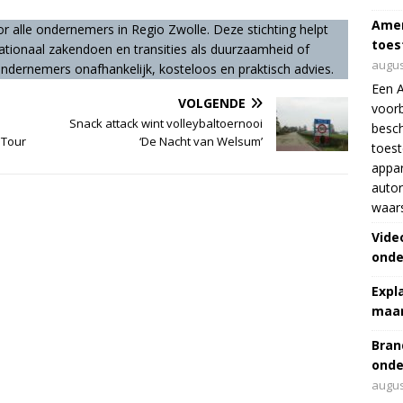
Amer
or alle ondernemers in Regio Zwolle. Deze stichting helpt
toes
rnationaal zakendoen en transities als duurzaamheid of
augus
 ondernemers onafhankelijk, kosteloos en praktisch advies.
Een 
VOLGENDE
voorb
Snack attack wint volleybaltoernooi
besch
 Tour
‘De Nacht van Welsum’
toes
appar
autor
waar
Vide
onde
Expl
maar
Bran
onde
augus