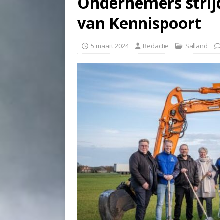
Ondernemers strij
van Kennispoort
5 maart 2024
Redactie
Salland