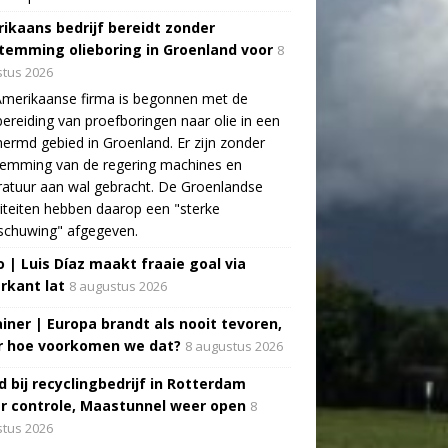
ikaans bedrijf bereidt zonder
temming olieboring in Groenland voor
8
tus 2026
Amerikaanse firma is begonnen met de
ereiding van proefboringen naar olie in een
ermd gebied in Groenland. Er zijn zonder
temming van de regering machines en
atuur aan wal gebracht. De Groenlandse
iteiten hebben daarop een "sterke
schuwing" afgegeven.
o | Luis Díaz maakt fraaie goal via
rkant lat
8 augustus 2026
ainer | Europa brandt als nooit tevoren,
 hoe voorkomen we dat?
8 augustus 2026
d bij recyclingbedrijf in Rotterdam
r controle, Maastunnel weer open
8
tus 2026