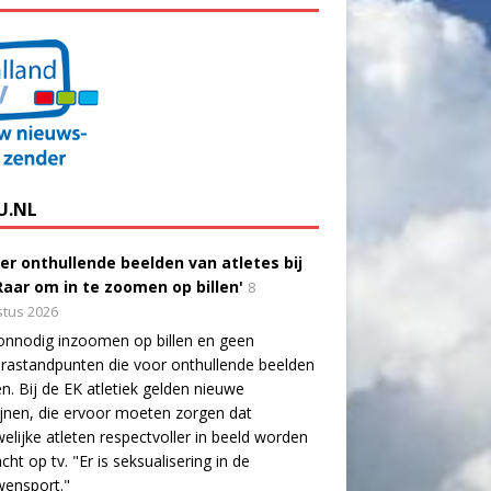
U.NL
er onthullende beelden van atletes bij
'Raar om in te zoomen op billen'
8
tus 2026
onnodig inzoomen op billen en geen
astandpunten die voor onthullende beelden
n. Bij de EK atletiek gelden nieuwe
lijnen, die ervoor moeten zorgen dat
elijke atleten respectvoller in beeld worden
cht op tv. "Er is seksualisering in de
wensport."