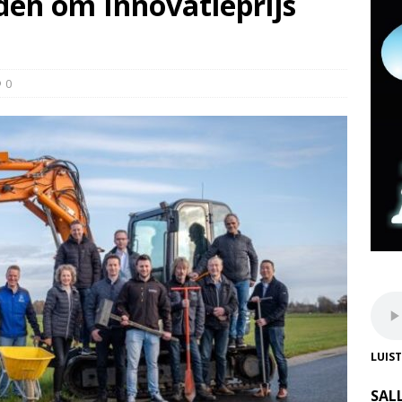
den om Innovatieprijs
0
LUIS
SAL