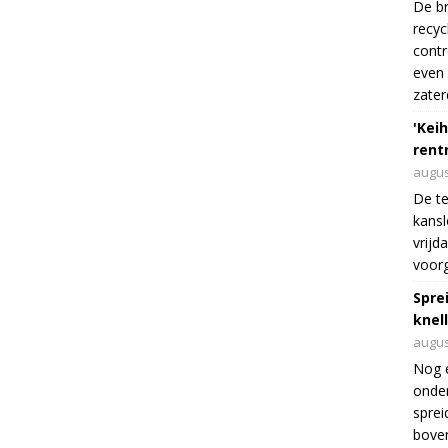
De br
recyc
cont
even 
zater
'Keih
rentr
augus
De te
kansl
vrijd
voorg
Spre
knel
augus
Nog 
onder
sprei
boven