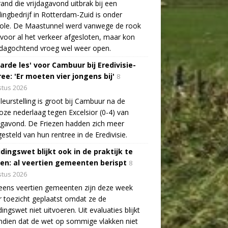
and die vrijdagavond uitbrak bij een
lingbedrijf in Rotterdam-Zuid is onder
role. De Maastunnel werd vanwege de rook
voor al het verkeer afgesloten, maar kon
dagochtend vroeg wel weer open.
arde les' voor Cambuur bij Eredivisie-
ee: 'Er moeten vier jongens bij'
8
tus 2026
leurstelling is groot bij Cambuur na de
oze nederlaag tegen Excelsior (0-4) van
agavond. De Friezen hadden zich meer
esteld van hun rentree in de Eredivisie.
idingswet blijkt ook in de praktijk te
len: al veertien gemeenten berispt
8
tus 2026
eens veertien gemeenten zijn deze week
 toezicht geplaatst omdat ze de
dingswet niet uitvoeren. Uit evaluaties blijkt
dien dat de wet op sommige vlakken niet