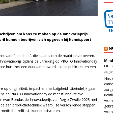
schrijven om kans te maken op de Innovatieprijs
ril kunnen bedrijven zich opgeven bij Kennispoort
N
novatief idee heeft die klaar is om de markt te veroveren.
Mind
Innovatieprijs tijdens de uitreiking op PROTO Innovationday
EK: 
aar huis met een duurzame award, lokale publiciteit en een
augus
Niet 
camer
 op originaliteit, impact en marktrijpheid. Uiteindelijk gaan
zorge
ijdens de PROTO Innovationday de meest innovatieve
richt
r won Bondus de Innovatieprijs van Regio Zwolle 2023 met
vrouw
elde een productietechniek waarbij ze verschillende stappen
gebra
 medische zelftest, kunnen uitvoeren.
vrou