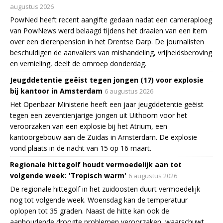
augustus 2026
PowNed heeft recent aangifte gedaan nadat een cameraploeg
van PowNews werd belaagd tijdens het draaien van een item
over een dierenpension in het Drentse Darp. De journalisten
beschuldigen de aanvallers van mishandeling, vrijheidsberoving
en vernieling, deelt de omroep donderdag.
Jeugddetentie geëist tegen jongen (17) voor explosie
bij kantoor in Amsterdam
6 augustus 2026
Het Openbaar Ministerie heeft een jaar jeugddetentie geëist
tegen een zeventienjarige jongen uit Uithoorn voor het
veroorzaken van een explosie bij het Atrium, een
kantoorgebouw aan de Zuidas in Amsterdam. De explosie
vond plaats in de nacht van 15 op 16 maart.
Regionale hittegolf houdt vermoedelijk aan tot
volgende week: 'Tropisch warm'
6 augustus 2026
De regionale hittegolf in het zuidoosten duurt vermoedelijk
nog tot volgende week. Woensdag kan de temperatuur
oplopen tot 35 graden. Naast de hitte kan ook de
aanhoudende droogte problemen veroorzaken, waarschuwt