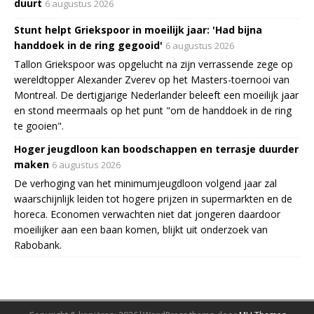
duurt
6 augustus 2026
Stunt helpt Griekspoor in moeilijk jaar: 'Had bijna
handdoek in de ring gegooid'
6 augustus 2026
Tallon Griekspoor was opgelucht na zijn verrassende zege op
wereldtopper Alexander Zverev op het Masters-toernooi van
Montreal. De dertigjarige Nederlander beleeft een moeilijk jaar
en stond meermaals op het punt "om de handdoek in de ring
te gooien".
Hoger jeugdloon kan boodschappen en terrasje duurder
maken
6 augustus 2026
De verhoging van het minimumjeugdloon volgend jaar zal
waarschijnlijk leiden tot hogere prijzen in supermarkten en de
horeca. Economen verwachten niet dat jongeren daardoor
moeilijker aan een baan komen, blijkt uit onderzoek van
Rabobank.