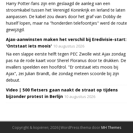
Harry Potter-fans zijn erin geslaagd de aanleg van een
stroomkabel tussen het Verenigd Koninkrijk en Ierland te laten
aanpassen. De kabel zou dwars door het graf van Dobby de
huiself lopen, maar na "honderden telefoontjes" werd de route
gewijzigd.
Ajax-aanwinsten maken het verschil bij Eredivisie-start:
'Ontstaat iets moois'
10 augustus 2026
Na een slappe eerste helft tegen PEC Zwolle wist Ajax zondag
pas na de rode kaart voor Sherel Floranus door te drukken. De
invallers speelden een hoofdrol. "Er ontstaat iets moois bij
Ajax", zei Julian Brandt, die zondag meteen scoorde bij zijn
debuut.
Video | 500 fietsers gaan naakt de straat op tijdens
bijzonder protest in Berlijn
10 augustus 2026
Copyright & kopiëren; 2026|WordPress thema door
MH Themes