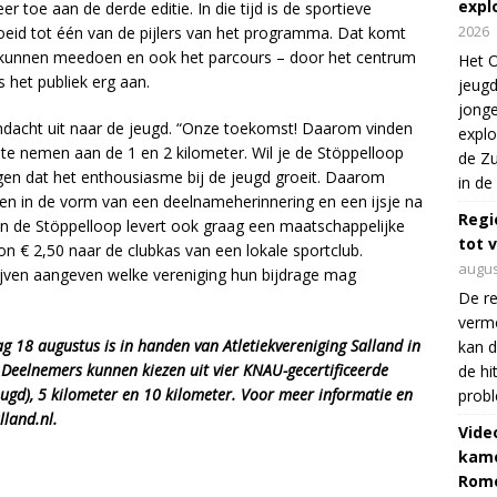
expl
r toe aan de derde editie. In die tijd is de sportieve
2026
oeid tot één van de pijlers van het programma. Dat komt
n kunnen meedoen en ook het parcours – door het centrum
Het O
 het publiek erg aan.
jeugd
jonge
dacht uit naar de jeugd. “Onze toekomst! Daarom vinden
explo
l te nemen aan de 1 en 2 kilometer. Wil je de Stöppelloop
de Zu
en dat het enthousiasme bij de jeugd groeit. Daarom
in de
oen in de vorm van een deelnameherinnering en een ijsje na
Regi
van de Stöppelloop levert ook graag een maatschappelijke
tot 
oon € 2,50 naar de clubkas van een lokale sportclub.
augus
ijven aangeven welke vereniging hun bijdrage mag
De re
verm
 18 augustus is in handen van Atletiekvereniging Salland in
kan d
Deelnemers kunnen kiezen uit vier KNAU-gecertificeerde
de hi
eugd), 5 kilometer en 10 kilometer. Voor meer informatie en
prob
lland.nl.
Vide
kame
Rom