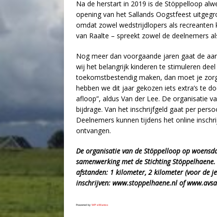
Na de herstart in 2019 is de Stöppelloop alwee
opening van het Sallands Oogstfeest uitgegr
omdat zowel wedstrijdlopers als recreante
van Raalte – spreekt zowel de deelnemers als
Nog meer dan voorgaande jaren gaat de aan
wij het belangrijk kinderen te stimuleren dee
toekomstbestendig maken, dan moet je zorg
hebben we dit jaar gekozen iets extra’s te d
afloop”, aldus Van der Lee. De organisatie 
bijdrage. Van het inschrijfgeld gaat per pers
Deelnemers kunnen tijdens het online inschr
ontvangen.
De organisatie van de Stöppelloop op woensdag
samenwerking met de Stichting Stöppelhaene. 
afstanden: 1 kilometer, 2 kilometer (voor de j
inschrijven: www.stoppelhaene.nl of www.avsa
Powered by
WPeMatico