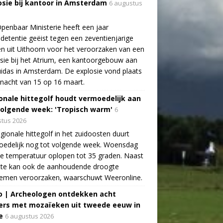
osie bij kantoor in Amsterdam
6 augustus
penbaar Ministerie heeft een jaar
detentie geëist tegen een zeventienjarige
n uit Uithoorn voor het veroorzaken van een
sie bij het Atrium, een kantoorgebouw aan
idas in Amsterdam. De explosie vond plaats
 nacht van 15 op 16 maart.
onale hittegolf houdt vermoedelijk aan
volgende week: 'Tropisch warm'
6
tus 2026
gionale hittegolf in het zuidoosten duurt
oedelijk nog tot volgende week. Woensdag
e temperatuur oplopen tot 35 graden. Naast
tte kan ook de aanhoudende droogte
lemen veroorzaken, waarschuwt Weeronline.
o | Archeologen ontdekken acht
rs met mozaïeken uit tweede eeuw in
e
6 augustus 2026