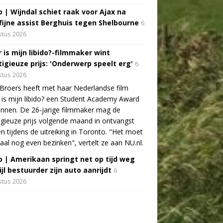
o | Wijndal schiet raak voor Ajax na
fijne assist Berghuis tegen Shelbourne
6
tus 2026
 is mijn libido?-filmmaker wint
tigieuze prijs: 'Onderwerp speelt erg'
6
tus 2026
Broers heeft met haar Nederlandse film
is mijn libido? een Student Academy Award
nnen. De 26-jarige filmmaker mag de
igieuze prijs volgende maand in ontvangst
 tijdens de uitreiking in Toronto. "Het moet
aal nog even bezinken", vertelt ze aan NU.nl.
o | Amerikaan springt net op tijd weg
jl bestuurder zijn auto aanrijdt
6
tus 2026