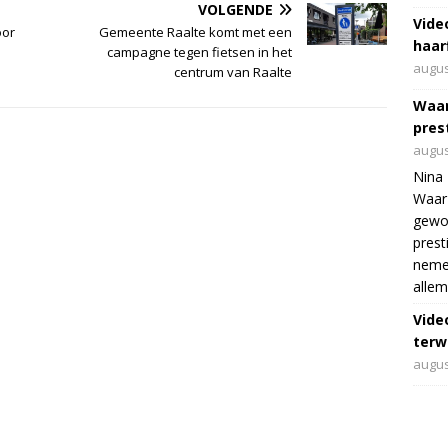
VOLGENDE
Vide
oor
Gemeente Raalte komt met een
haar
campagne tegen fietsen in het
augus
centrum van Raalte
Waar
pres
augus
Nina 
Waar 
gewo
prest
nemen
allem
Vide
terwi
augus