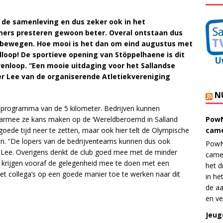
n de samenleving en dus zeker ook in het
mers presteren gewoon beter. Overal ontstaan dus
e bewegen. Hoe mooi is het dan om eind augustus met
loop! De sportieve opening van Stöppelhaene is dit
venloop. “Een mooie uitdaging voor het Sallandse
der Lee van de organiserende Atletiekvereniging
N
 programma van de 5 kilometer. Bedrijven kunnen
armee ze kans maken op de ‘Wereldberoemd in Salland
PowN
goede tijd neer te zetten, maar ook hier telt de Olympische
came
en. “De lopers van de bedrijventeams kunnen dus ook
PowN
 Lee. Overigens denkt de club goed mee met de minder
came
 krijgen vooraf de gelegenheid mee te doen met een
het d
et collega’s op een goede manier toe te werken naar dit
in he
de aa
en ve
Jeug