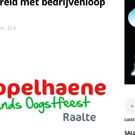
reid met bedrijvenloop
nd
0
LUIS
SAL