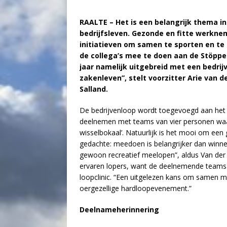
RAALTE – Het is een belangrijk thema i
bedrijfsleven. Gezonde en fitte werkne
initiatieven om samen te sporten en t
de collega’s mee te doen aan de Stöppel
jaar namelijk uitgebreid met een bedrij
zakenleven”, stelt voorzitter Arie van 
Salland.
De bedrijvenloop wordt toegevoegd aan het
deelnemen met teams van vier personen wa
wisselbokaal’. Natuurlijk is het mooi om een 
gedachte: meedoen is belangrijker dan winn
gewoon recreatief meelopen”, aldus Van der
ervaren lopers, want de deelnemende teams
loopclinic. “Een uitgelezen kans om samen m
oergezellige hardloopevenement.”
Deelnameherinnering