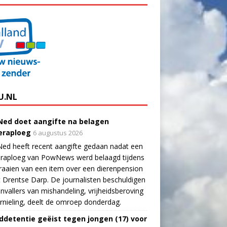
U.NL
ed doet aangifte na belagen
raploeg
6 augustus 2026
ed heeft recent aangifte gedaan nadat een
raploeg van PowNews werd belaagd tijdens
raaien van een item over een dierenpension
t Drentse Darp. De journalisten beschuldigen
nvallers van mishandeling, vrijheidsberoving
rnieling, deelt de omroep donderdag.
ddetentie geëist tegen jongen (17) voor