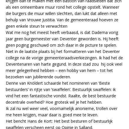
krijgen dan te maken met een bastion van raadsleden dat zich
als een onneembare muur rond het college opstelt. Wanneer
die burgers die muur willen slechten, dan lukt dat alleen met
behulp van Vrouwe Justitia. Van de gemeenteraad hoeven ze
geen enkele steun te verwachten
Wat me nog het meest heeft verbaasd, is dat Dadema vorig
jaar geen burgemeester van Deventer geworden is. Hij heeft
geen poging geschuwd om zich daar in de picture te spelen.
Niet in de laatste plaats bij het formatteren van het Deventer
college na de vorige gemeenteraadsverkiezingen. Ik had het de
Deventenaren van harte gegund. In deze stad zou hij ook veel
meer gelegenheid hebben – een hobby van hem – tot het
bezoeken van jubilerende ouderen.
Denne van Knöldert schaarde het nomineren van ‘Beste
bestuurders’ in rijtje van ‘swaffelen’. Bestuurlijk swaffelen: ik
vind het een fantastische vondst. Raalte, de best bestuurde
decentrale overheid? Hoe grotesk wil je het hebben.
Ik zal nu wel weer veel, voornamelijk anonieme, trollen over
me heen krijgen, maar daar is goed mee te leven.
Het bericht Hans de Kort: Het best besturen of bestuurlijk
swaffelen verscheen eerst op Opinie in Salland.