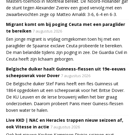
Masters-toernooi in Montreal bereikt. De Noord-Hollander gaf
de stunt tegen Alexander Zverev een goed vervolg met een
zwaarbevochten zege op Matteo Arnaldi: 3-6, 6-4 en 6-3.
Migrant komt om bij poging Ceuta met een paraglider
te bereiken
7 augustus 2026
Een jonge migrant is vrijdag omgekomen toen hij met een
paraglider de Spaanse exclave Ceuta probeerde te bereiken.
De man belandde tijdens zijn poging in zee. De Guardia Civil in
Ceuta heeft zijn lichaam geborgen.
Belgische duiker haalt Guinness-flessen uit 19e-eeuws
scheepswrak voor Dover
7 augustus 2026
De Belgische duiker Stef Panis heeft een fles Guinness uit
1864 opgedoken uit een scheepswrak voor het Britse Dover.
De KU Leuven en de Ierse brouwerij willen het bier graag
onderzoeken. Daarom probeert Panis meer Guiness-flessen
boven water te halen.
Live KKD | NAC en Heracles trappen nieuw seizoen af,
ook Vitesse in actie
7 augustus 2026
Ook het nieuwe Keuken Kampioen Divisie-seizoen gaat