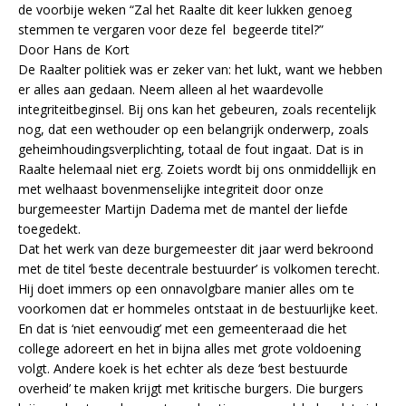
de voorbije weken “Zal het Raalte dit keer lukken genoeg
stemmen te vergaren voor deze fel begeerde titel?”
Door Hans de Kort
De Raalter politiek was er zeker van: het lukt, want we hebben
er alles aan gedaan. Neem alleen al het waardevolle
integriteitbeginsel. Bij ons kan het gebeuren, zoals recentelijk
nog, dat een wethouder op een belangrijk onderwerp, zoals
geheimhoudingsverplichting, totaal de fout ingaat. Dat is in
Raalte helemaal niet erg. Zoiets wordt bij ons onmiddellijk en
met welhaast bovenmenselijke integriteit door onze
burgemeester Martijn Dadema met de mantel der liefde
toegedekt.
Dat het werk van deze burgemeester dit jaar werd bekroond
met de titel ‘beste decentrale bestuurder’ is volkomen terecht.
Hij doet immers op een onnavolgbare manier alles om te
voorkomen dat er hommeles ontstaat in de bestuurlijke keet.
En dat is ‘niet eenvoudig’ met een gemeenteraad die het
college adoreert en het in bijna alles met grote voldoening
volgt. Andere koek is het echter als deze ‘best bestuurde
overheid’ te maken krijgt met kritische burgers. Die burgers