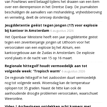
van PowNews werd belaagd tijdens het draaien van een item
over een dierenpension in het Drentse Darp. De journalisten
beschuldigen de aanvallers van mishandeling, vrijheidsberoving
en vernieling, deelt de omroep donderdag.
Jeugddetentie geëist tegen jongen (17) voor explosie
bij kantoor in Amsterdam
6 augustus 2026
Het Openbaar Ministerie heeft een jaar jeugddetentie geëist
tegen een zeventienjarige jongen uit Uithoorn voor het
veroorzaken van een explosie bij het Atrium, een
kantoorgebouw aan de Zuidas in Amsterdam. De explosie
vond plaats in de nacht van 15 op 16 maart.
Regionale hittegolf houdt vermoedelijk aan tot
volgende week: 'Tropisch warm'
6 augustus 2026
De regionale hittegolf in het zuidoosten duurt vermoedelijk
nog tot volgende week. Woensdag kan de temperatuur
oplopen tot 35 graden. Naast de hitte kan ook de
aanhoudende droogte problemen veroorzaken, waarschuwt
Weeronline.
Video | Archeologen ontdekken acht kamers met