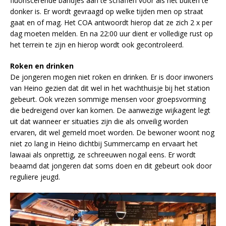
fluoriscerende bandjes aan te schaffen voor als het buiten te
donker is. Er wordt gevraagd op welke tijden men op straat
gaat en of mag. Het COA antwoordt hierop dat ze zich 2 x per
dag moeten melden. En na 22:00 uur dient er volledige rust op
het terrein te zijn en hierop wordt ook gecontroleerd.
Roken en drinken
De jongeren mogen niet roken en drinken. Er is door inwoners
van Heino gezien dat dit wel in het wachthuisje bij het station
gebeurt. Ook vrezen sommige mensen voor groepsvorming
die bedreigend over kan komen. De aanwezige wijkagent legt
uit dat wanneer er situaties zijn die als onveilig worden
ervaren, dit wel gemeld moet worden. De bewoner woont nog
niet zo lang in Heino dichtbij Summercamp en ervaart het
lawaai als onprettig, ze schreeuwen nogal eens. Er wordt
beaamd dat jongeren dat soms doen en dit gebeurt ook door
reguliere jeugd.