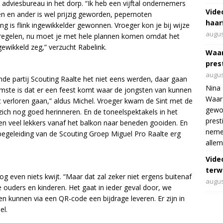
el adviesbureau in het dorp. “Ik heb een vijftal ondernemers
Vide
n en ander is wel prijzig geworden, pepernoten
haar
ing is flink ingewikkelder gewonnen. Vroeger kon je bij wijze
augus
je regelen, nu moet je met hele plannen komen omdat het
gewikkeld zeg,” verzucht Rabelink.
Waar
pres
augus
e partij Scouting Raalte het niet eens werden, daar gaan
Nina 
mste is dat er een feest komt waar de jongsten van kunnen
Waar 
et verloren gaan,” aldus Michel. Vroeger kwam de Sint met de
gewo
 zich nog goed herinneren. En de toneelspektakels in het
prest
en veel lekkers vanaf het balkon naar beneden gooiden. En
nemen
e begeleiding van de Scouting Groep Miguel Pro Raalte erg
allem
Vide
terwi
g even niets kwijt. “Maar dat zal zeker niet ergens buitenaf
augus
 ouders en kinderen. Het gaat in ieder geval door, we
en kunnen via een QR-code een bijdrage leveren. Er zijn in
el.