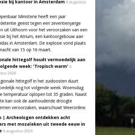
osie bij kantoor in Amsterdam
6 augustus
penbaar Ministerie heeft een jaar
detentie geëist tegen een zeventienjarige
n uit Uithoorn voor het veroorzaken van een
sie bij het Atrium, een kantoorgebouw aan
idas in Amsterdam. De explosie vond plaats
 nacht van 15 op 16 maart.
onale hittegolf houdt vermoedelijk aan
volgende week: 'Tropisch warm'
6
tus 2026
gionale hittegolf in het zuidoosten duurt
oedelijk nog tot volgende week. Woensdag
e temperatuur oplopen tot 35 graden. Naast
tte kan ook de aanhoudende droogte
lemen veroorzaken, waarschuwt Weeronline.
o | Archeologen ontdekken acht
rs met mozaïeken uit tweede eeuw in
e
6 augustus 2026