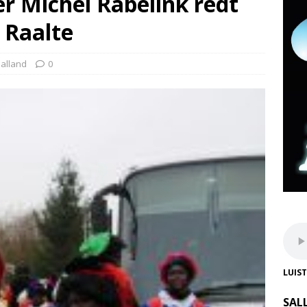
r Michel Rabelink redt
 Raalte
alland
0
LUIS
SAL