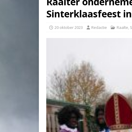
Raalter onderneme
Sinterklaasfeest in
20 oktober 2023
Redactie
Raalte
,
S