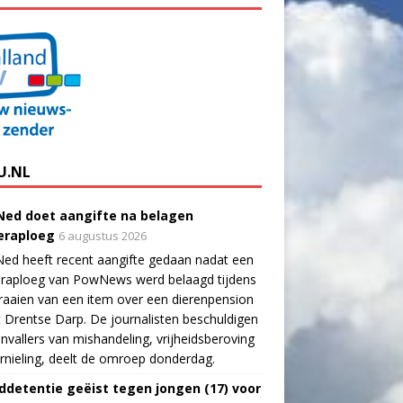
U.NL
ed doet aangifte na belagen
raploeg
6 augustus 2026
ed heeft recent aangifte gedaan nadat een
raploeg van PowNews werd belaagd tijdens
raaien van een item over een dierenpension
t Drentse Darp. De journalisten beschuldigen
nvallers van mishandeling, vrijheidsberoving
rnieling, deelt de omroep donderdag.
ddetentie geëist tegen jongen (17) voor