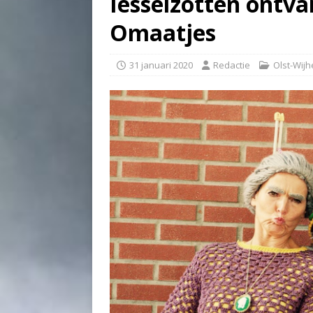
Iesselzotten ontv
Omaatjes
31 januari 2020
Redactie
Olst-Wijh