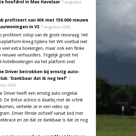
te hoofdrol in Max Havelaar
7 augustus
nb profiteert van WK met 150.000 nieuwe
uurwoningen in VS
7 augustus 2026
b profiteert volop van de grote reisvraag. Het
urplatform kreeg tijdens het WK voetbal niet
n veel extra boekingen, maar ook een flinke
 nieuwe verhuurders. Tegelijk groeit het
l hotelboekingen via het platform snel.
ie Driver betrokken bij ernstig auto-
luk: 'Dankbaar dat ik nog leef'
7
tus 2026
e Driver heeft een ernstig auto-ongeluk
. De Britse actrice is daarbij met de schrik
ekomen, vertelde ze in een video op
gram. Driver filmde zichzelf vanuit bed met
ekbrace en zei dat ze dankbaar is dat ze nog