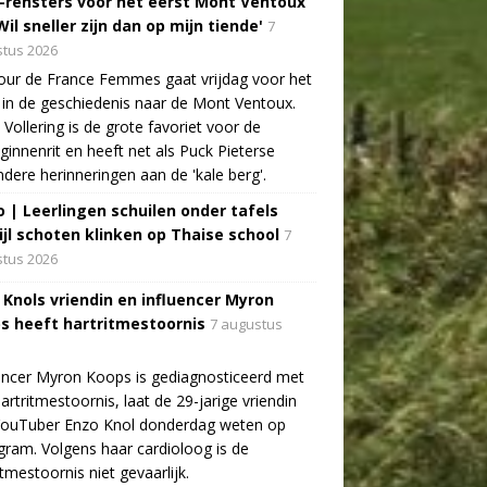
-rensters voor het eerst Mont Ventoux
Wil sneller zijn dan op mijn tiende'
7
tus 2026
ur de France Femmes gaat vrijdag voor het
 in de geschiedenis naar de Mont Ventoux.
Vollering is de grote favoriet voor de
ginnenrit en heeft net als Puck Pieterse
ndere herinneringen aan de 'kale berg'.
o | Leerlingen schuilen onder tafels
ijl schoten klinken op Thaise school
7
tus 2026
 Knols vriendin en influencer Myron
s heeft hartritmestoornis
7 augustus
encer Myron Koops is gediagnosticeerd met
artritmestoornis, laat de 29-jarige vriendin
YouTuber Enzo Knol donderdag weten op
gram. Volgens haar cardioloog is de
itmestoornis niet gevaarlijk.