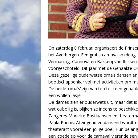
Op zaterdag 8 februari organiseert de Prinse
het Averbergen. Een gratis carnavalsmiddag, 
Vermaning, Carinova en Bakkerij van Rijssen
voorgeschoteld. Dit jaar met de Gehaakte O
Deze gezellige ouderwetse oma’s dansen en z
boodschappenkar vol met activiteiten om met
De beide ‘oma’s’ zijn van top tot teen gehaak
een wollen jasje.
De dames zien er ouderwets uit, maar dat is
wat oubollig is, blijken ze ineens te beschik
Zangeres Mariëtte Bastiaansen en theatermak
Paula Punnik. Al zingend en dansend wordt 
theateract vooral een jolige boel. Hun belangr
een goede tip voor de carnaval vierende seni