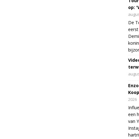
Tour
op: '
augus
De To
eerst
Demi 
konin
bijzo
Vide
terw
augus
Enzo
Koop
2026
Influ
een h
van 
Insta
hartr