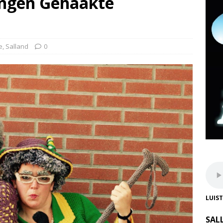
angen Gehaakte
e
,
Salland
0
LUIS
SAL