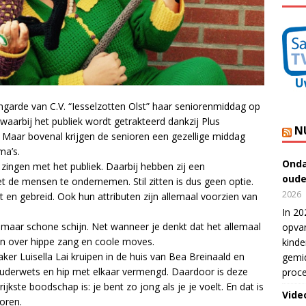
ngarde van C.V. “Iesselzotten Olst” haar seniorenmiddag op
waarbij het publiek wordt getrakteerd dankzij Plus
N
. Maar bovenal krijgen de senioren een gezellige middag
ma’s.
Onda
ingen met het publiek. Daarbij hebben zij een
oude
 de mensen te ondernemen. Stil zitten is dus geen optie.
2026
t en gebreid. Ook hun attributen zijn allemaal voorzien van
In 20
 maar schone schijn. Net wanneer je denkt dat het allemaal
opvan
ken over hippe zang en coole moves.
kinde
er Luisella Lai kruipen in de huis van Bea Breinaald en
gemid
ouderwets en hip met elkaar vermengd. Daardoor is deze
proce
ijkste boodschap is: je bent zo jong als je je voelt. En dat is
Vide
oren.