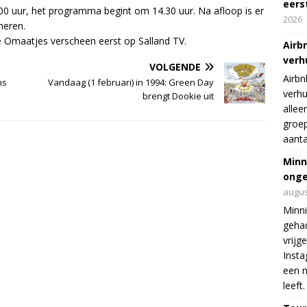
eers
0 uur, het programma begint om 14.30 uur. Na afloop is er
2026
neren.
e Omaatjes verscheen eerst op Salland TV.
Airb
verh
VOLGENDE
Airbn
ns
Vandaag (1 februari) in 1994: Green Day
verhu
brengt Dookie uit
allee
groep
aanta
Minn
onge
augus
Minni
gehad
vrijg
Insta
een n
leeft.