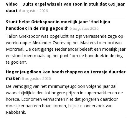
Video | Duits orgel wisselt van toon in stuk dat 639 jaar
duurt
6 augustus 2026
Stunt helpt Griekspoor in moeilijk jaar: 'Had bijna
handdoek in de ring gegooid'
6 augustus 2026
Tallon Griekspoor was opgelucht na zijn verrassende zege op
wereldtopper Alexander Zverev op het Masters-toernooi van
Montreal. De dertigjarige Nederlander beleeft een moeilijk jaar
en stond meermaals op het punt "om de handdoek in de ring
te gooien".
Hoger jeugdloon kan boodschappen en terrasje duurder
maken
6 augustus 2026
De verhoging van het minimumjeugdloon volgend jaar zal
waarschijnlijk leiden tot hogere prijzen in supermarkten en de
horeca. Economen verwachten niet dat jongeren daardoor
moeilijker aan een baan komen, blijkt uit onderzoek van
Rabobank.