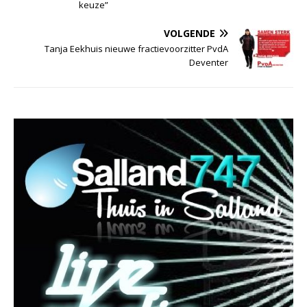
keuze”
VOLGENDE
Tanja Eekhuis nieuwe fractievoorzitter PvdA
Deventer