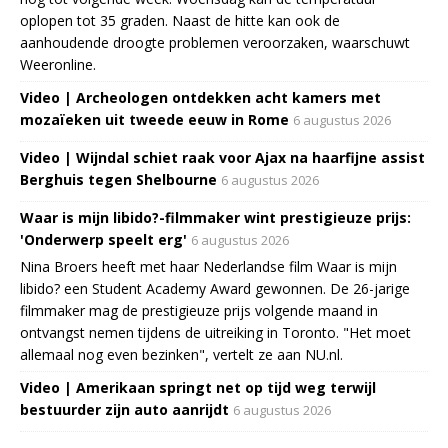
oplopen tot 35 graden. Naast de hitte kan ook de
aanhoudende droogte problemen veroorzaken, waarschuwt
Weeronline.
Video | Archeologen ontdekken acht kamers met
mozaïeken uit tweede eeuw in Rome
6 augustus 2026
Video | Wijndal schiet raak voor Ajax na haarfijne assist
Berghuis tegen Shelbourne
6 augustus 2026
Waar is mijn libido?-filmmaker wint prestigieuze prijs:
'Onderwerp speelt erg'
6 augustus 2026
Nina Broers heeft met haar Nederlandse film Waar is mijn
libido? een Student Academy Award gewonnen. De 26-jarige
filmmaker mag de prestigieuze prijs volgende maand in
ontvangst nemen tijdens de uitreiking in Toronto. "Het moet
allemaal nog even bezinken", vertelt ze aan NU.nl.
Video | Amerikaan springt net op tijd weg terwijl
bestuurder zijn auto aanrijdt
6 augustus 2026