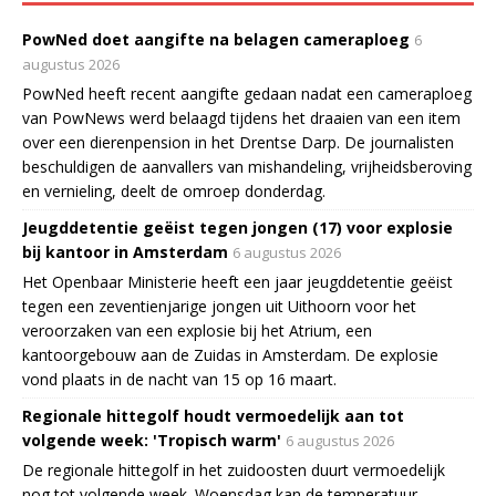
PowNed doet aangifte na belagen cameraploeg
6
augustus 2026
PowNed heeft recent aangifte gedaan nadat een cameraploeg
van PowNews werd belaagd tijdens het draaien van een item
over een dierenpension in het Drentse Darp. De journalisten
beschuldigen de aanvallers van mishandeling, vrijheidsberoving
en vernieling, deelt de omroep donderdag.
Jeugddetentie geëist tegen jongen (17) voor explosie
bij kantoor in Amsterdam
6 augustus 2026
Het Openbaar Ministerie heeft een jaar jeugddetentie geëist
tegen een zeventienjarige jongen uit Uithoorn voor het
veroorzaken van een explosie bij het Atrium, een
kantoorgebouw aan de Zuidas in Amsterdam. De explosie
vond plaats in de nacht van 15 op 16 maart.
Regionale hittegolf houdt vermoedelijk aan tot
volgende week: 'Tropisch warm'
6 augustus 2026
De regionale hittegolf in het zuidoosten duurt vermoedelijk
nog tot volgende week. Woensdag kan de temperatuur