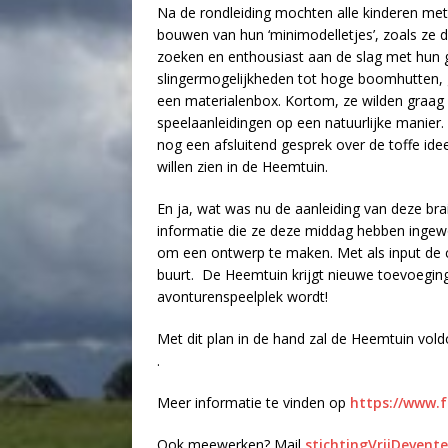
Na de rondleiding mochten alle kinderen m
bouwen van hun ‘minimodelletjes’, zoals ze d
zoeken en enthousiast aan de slag met hun 
slingermogelijkheden tot hoge boomhutten, 
een materialenbox. Kortom, ze wilden graag 
speelaanleidingen op een natuurlijke manier.
nog een afsluitend gesprek over de toffe id
willen zien in de Heemtuin.
En ja, wat was nu de aanleiding van deze br
informatie die ze deze middag hebben ingew
om een ontwerp te maken. Met als input de c
buurt. De Heemtuin krijgt nieuwe toevoegin
avonturenspeelplek wordt!
Met dit plan in de hand zal de Heemtuin vold
.
Meer informatie te vinden op
https://www.
Ook meewerken? Mail
stichtingVrijDeven