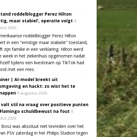
tand roddelblogger Perez Hilton
tig, maar stabiel', operatie volgt
9
tus 2026
erikaanse roddelblogger Perez Hilton
ert in een "ernstige maar stabiele" toestand,
jft zijn familie in een verklaring. Hilton werd
e week in het ziekenhuis opgenomen nadat
ichzelf tijdens een livestream op TikTok had
ond met een mes.
ainer | AI-model breekt uit
omgeving en hackt: zo wist het te
nappen
9 augustus 2026
 valt stil na vraag over positieve punten
 Flamingo schuldbewust na fout
9
tus 2026
 Bosz was absoluut niet tevreden over het
van PSV zaterdag in het Philips Stadion tegen