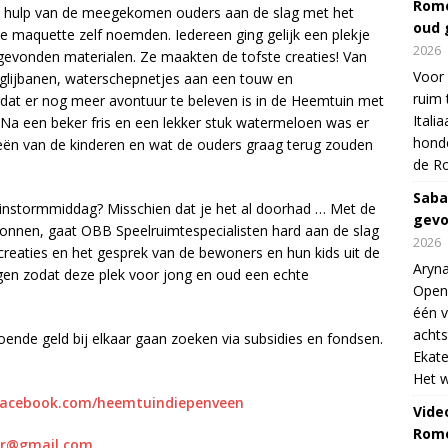
Rome
et hulp van de meegekomen ouders aan de slag met het
oud 
e maquette zelf noemden. Iedereen ging gelijk een plekje
2026
gevonden materialen. Ze maakten de tofste creaties! Van
Voor 
glijbanen, waterschepnetjes aan een touw en
ruim 
dat er nog meer avontuur te beleven is in de Heemtuin met
Itali
 Na een beker fris en een lekker stuk watermeloen was er
honde
eeën van de kinderen en wat de ouders graag terug zouden
de R
Saba
ainstormmiddag? Misschien dat je het al doorhad … Met de
gevo
onnen, gaat OBB Speelruimtespecialisten hard aan de slag
2026
reaties en het gesprek van de bewoners en hun kids uit de
Aryna
gen zodat deze plek voor jong en oud een echte
Open
één v
achts
oende geld bij elkaar gaan zoeken via subsidies en fondsen.
Ekate
Het w
facebook.com/heemtuindiepenveen
Vide
Rome
ter@gmail.com