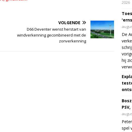
2026
Toes
'erns
VOLGENDE
augus
D66 Deventer wenst herstart van
De Am
windverkenning gecombineerd met de
verke
zonverkenning
schri
vorig
hij z
verw
Expl
test
onts
Bosz
PSV,
augus
Peter
spel 