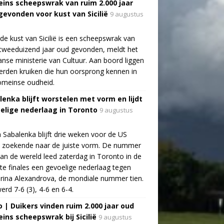
ins scheepswrak van ruim 2.000 jaar
gevonden voor kust van Sicilië
9 augustus
de kust van Sicilië is een scheepswrak van
tweeduizend jaar oud gevonden, meldt het
aanse ministerie van Cultuur. Aan boord liggen
rden kruiken die hun oorsprong kennen in
omeinse oudheid.
lenka blijft worstelen met vorm en lijdt
elige nederlaag in Toronto
9 augustus
 Sabalenka blijft drie weken voor de US
 zoekende naar de juiste vorm. De nummer
an de wereld leed zaterdag in Toronto in de
te finales een gevoelige nederlaag tegen
rina Alexandrova, de mondiale nummer tien.
erd 7-6 (3), 4-6 en 6-4.
o | Duikers vinden ruim 2.000 jaar oud
ins scheepswrak bij Sicilië
9 augustus