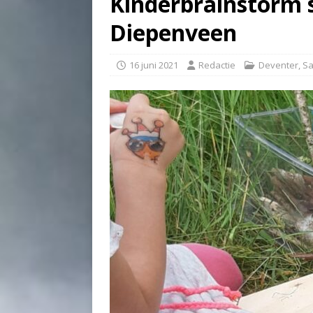
Kinderbrainstorm s
Diepenveen
16 juni 2021
Redactie
Deventer
,
Sa