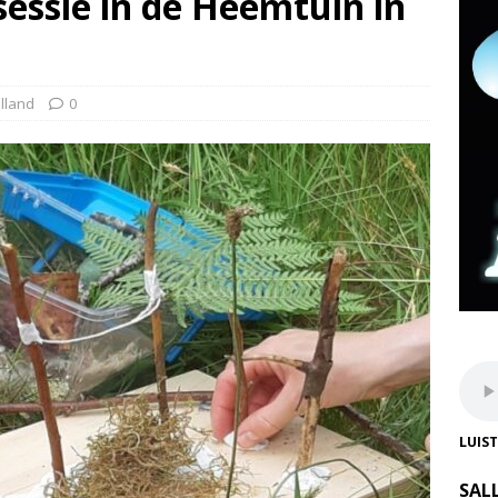
essie in de Heemtuin in
lland
0
LUIS
SAL