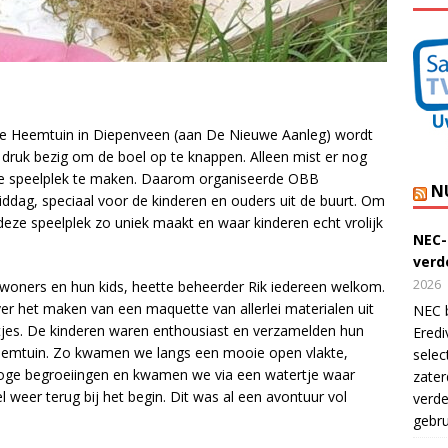
k de Heemtuin in Diepenveen (aan De Nieuwe Aanleg) wordt
 druk bezig om de boel op te knappen. Alleen mist er nog
e speelplek te maken. Daarom organiseerde OBB
N
iddag, speciaal voor de kinderen en ouders uit de buurt. Om
deze speelplek zo uniek maakt en waar kinderen echt vrolijk
NEC-
verde
2026
oners en hun kids, heette beheerder Rik iedereen welkom.
 het maken van een maquette van allerlei materialen uit
NEC b
tjes. De kinderen waren enthousiast en verzamelden hun
Eredi
 Heemtuin. Zo kwamen we langs een mooie open vlakte,
selec
hoge begroeiingen en kwamen we via een watertje waar
zater
 weer terug bij het begin. Dit was al een avontuur vol
verde
gebru