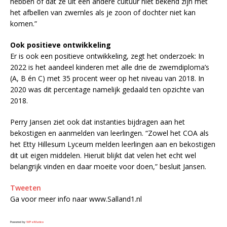
hebben of dat ze uit een andere cultuur niet bekend zijn met
het afbellen van zwemles als je zoon of dochter niet kan
komen.”
Ook positieve ontwikkeling
Er is ook een positieve ontwikkeling, zegt het onderzoek: In
2022 is het aandeel kinderen met alle drie de zwemdiploma’s
(A, B én C) met 35 procent weer op het niveau van 2018. In
2020 was dit percentage namelijk gedaald ten opzichte van
2018.
Perry Jansen ziet ook dat instanties bijdragen aan het
bekostigen en aanmelden van leerlingen. “Zowel het COA als
het Etty Hillesum Lyceum melden leerlingen aan en bekostigen
dit uit eigen middelen. Hieruit blijkt dat velen het echt wel
belangrijk vinden en daar moeite voor doen,” besluit Jansen.
Tweeten
Ga voor meer info naar www.Salland1.nl
Powered by
WPeMatico