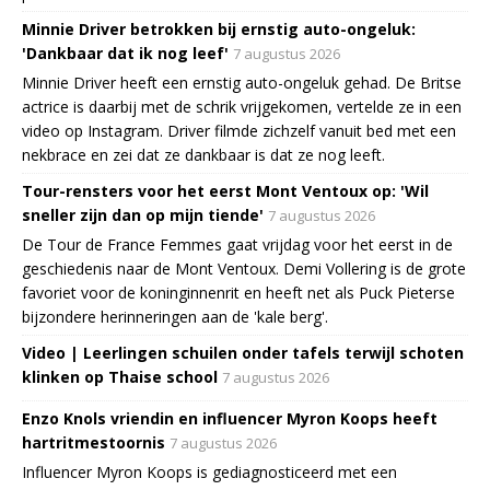
Minnie Driver betrokken bij ernstig auto-ongeluk:
'Dankbaar dat ik nog leef'
7 augustus 2026
Minnie Driver heeft een ernstig auto-ongeluk gehad. De Britse
actrice is daarbij met de schrik vrijgekomen, vertelde ze in een
video op Instagram. Driver filmde zichzelf vanuit bed met een
nekbrace en zei dat ze dankbaar is dat ze nog leeft.
Tour-rensters voor het eerst Mont Ventoux op: 'Wil
sneller zijn dan op mijn tiende'
7 augustus 2026
De Tour de France Femmes gaat vrijdag voor het eerst in de
geschiedenis naar de Mont Ventoux. Demi Vollering is de grote
favoriet voor de koninginnenrit en heeft net als Puck Pieterse
bijzondere herinneringen aan de 'kale berg'.
Video | Leerlingen schuilen onder tafels terwijl schoten
klinken op Thaise school
7 augustus 2026
Enzo Knols vriendin en influencer Myron Koops heeft
hartritmestoornis
7 augustus 2026
Influencer Myron Koops is gediagnosticeerd met een