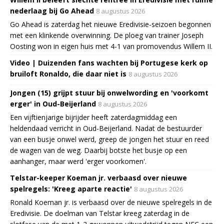
nederlaag bij Go Ahead
8 augustus 2026
Go Ahead is zaterdag het nieuwe Eredivisie-seizoen begonnen
met een klinkende overwinning. De ploeg van trainer Joseph
Oosting won in eigen huis met 4-1 van promovendus Willem II.
Video | Duizenden fans wachten bij Portugese kerk op
bruiloft Ronaldo, die daar niet is
8 augustus 2026
Jongen (15) grijpt stuur bij onwelwording en 'voorkomt
erger' in Oud-Beijerland
8 augustus 2026
Een vijftienjarige bijrijder heeft zaterdagmiddag een
heldendaad verricht in Oud-Beijerland. Nadat de bestuurder
van een busje onwel werd, greep de jongen het stuur en reed
de wagen van de weg. Daarbij botste het busje op een
aanhanger, maar werd 'erger voorkomen'.
Telstar-keeper Koeman jr. verbaasd over nieuwe
spelregels: 'Kreeg aparte reactie'
8 augustus 2026
Ronald Koeman jr. is verbaasd over de nieuwe spelregels in de
Eredivisie. De doelman van Telstar kreeg zaterdag in de