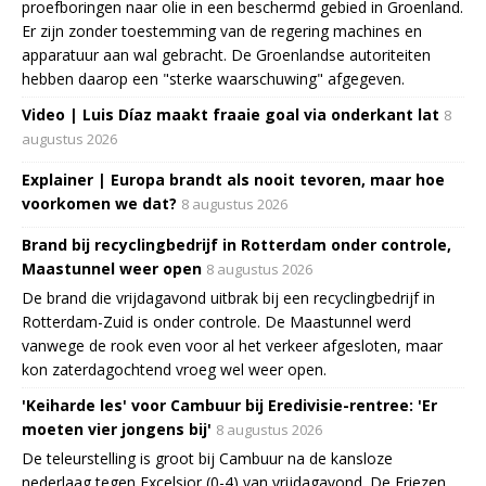
proefboringen naar olie in een beschermd gebied in Groenland.
Er zijn zonder toestemming van de regering machines en
apparatuur aan wal gebracht. De Groenlandse autoriteiten
hebben daarop een "sterke waarschuwing" afgegeven.
Video | Luis Díaz maakt fraaie goal via onderkant lat
8
augustus 2026
Explainer | Europa brandt als nooit tevoren, maar hoe
voorkomen we dat?
8 augustus 2026
Brand bij recyclingbedrijf in Rotterdam onder controle,
Maastunnel weer open
8 augustus 2026
De brand die vrijdagavond uitbrak bij een recyclingbedrijf in
Rotterdam-Zuid is onder controle. De Maastunnel werd
vanwege de rook even voor al het verkeer afgesloten, maar
kon zaterdagochtend vroeg wel weer open.
'Keiharde les' voor Cambuur bij Eredivisie-rentree: 'Er
moeten vier jongens bij'
8 augustus 2026
De teleurstelling is groot bij Cambuur na de kansloze
nederlaag tegen Excelsior (0-4) van vrijdagavond. De Friezen