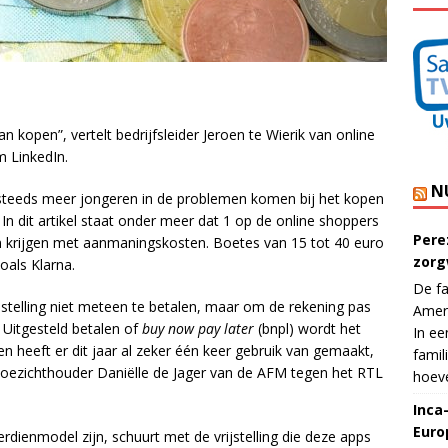
an kopen”, vertelt bedrijfsleider Jeroen te Wierik van online
m LinkedIn.
N
 steeds meer jongeren in de problemen komen bij het kopen
 In dit artikel staat onder meer dat 1 op de online shoppers
Pere
en krijgen met aanmaningskosten. Boetes van 15 tot 40 euro
zorg
oals Klarna.
De fa
telling niet meteen te betalen, maar om de rekening pas
Ameri
 Uitgesteld betalen of
buy now pay later
(bnpl) wordt het
In ee
 heeft er dit jaar al zeker één keer gebruik van gemaakt,
famil
 toezichthouder Daniëlle de Jager van de AFM tegen het RTL
hoeve
Inca
Euro
dienmodel zijn, schuurt met de vrijstelling die deze apps