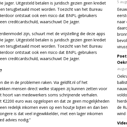
5 aug
e Jager. Uitgesteld betalen is juridisch gezien geen krediet
den terugbetaald moet worden. Toezicht van het Bureau
Eeuw
Hierdoor ontstaat ook een risico dat BNPL-gebruikers
eers
 een creditcardschuld, waarschuwt De Jager.
naar 
daar
dienmodel zijn, schuurt met de vrijstelling die deze apps
bron
e Jager. Uitgesteld betalen is juridisch gezien geen krediet
bevol
den terugbetaald moet worden. Toezicht van het Bureau
virus
Hierdoor ontstaat ook een risico dat BNPL-gebruikers
Poet
 een creditcardschuld, waarschuwt De Jager.
Oekr
augus
?
Oekra
 die in de problemen raken. Via geldfit.nl of het
balli
kken mensen direct welke stappen zij kunnen zetten voor
nauwe
dfit hoort van medewerkers soms schrijnende verhalen.
voldo
 tot €2200 euro was opgelopen en dat ze geen mogelijkheden
hierd
 een redelijk inkomen even op een houtje bijten en dan ben
de Ru
 jongere is dat veel ingewikkelder, met een lager inkomen
wind 
ed advies nodig.”
Vide