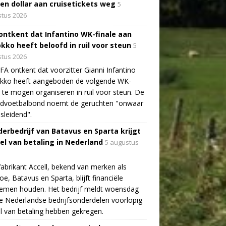
oen dollar aan cruisetickets weg
5
tus 2026
 ontkent dat Infantino WK-finale aan
kko heeft beloofd in ruil voor steun
5
tus 2026
FA ontkent dat voorzitter Gianni Infantino
kko heeft aangeboden de volgende WK-
e te mogen organiseren in ruil voor steun. De
ldvoetbalbond noemt de geruchten "onwaar
sleidend".
erbedrijf van Batavus en Sparta krijgt
tel van betaling in Nederland
5 augustus
fabrikant Accell, bekend van merken als
e, Batavus en Sparta, blijft financiële
lemen houden. Het bedrijf meldt woensdag
e Nederlandse bedrijfsonderdelen voorlopig
el van betaling hebben gekregen.