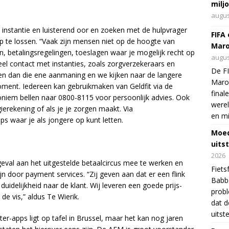
milj
augus
 instantie en luisterend oor en zoeken met de hulpvrager
FIFA
p te lossen. “Vaak zijn mensen niet op de hoogte van
Maro
n, betalingsregelingen, toeslagen waar je mogelijk recht op
augus
el contact met instanties, zoals zorgverzekeraars en
De FI
ten dan die ene aanmaning en we kijken naar de langere
Maro
oment. Iedereen kan gebruikmaken van Geldfit via de
final
oniem bellen naar 0800-8115 voor persoonlijk advies. Ook
were
ierekening of als je je zorgen maakt. Via
en mi
ips waar je als jongere op kunt letten.
Moed
uits
2026
 geval aan het uitgestelde betaalcircus mee te werken en
Fiets
n door payment services. “Zij geven aan dat er een flink
Babbo
duidelijkheid naar de klant. Wij leveren een goede prijs-
prob
 de vis,” aldus Te Wierik.
dat d
uitst
r-apps ligt op tafel in Brussel, maar het kan nog jaren