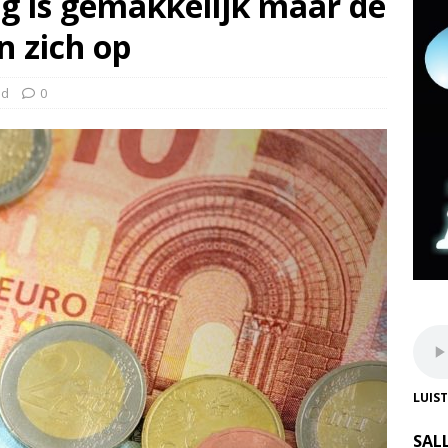
g is gemakkelijk maar de
n zich op
nd
0
LUIS
SAL