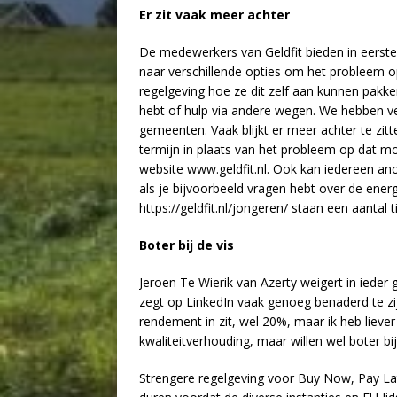
Er zit vaak meer achter
De medewerkers van Geldfit bieden in eerste
naar verschillende opties om het probleem o
regelgeving hoe ze dit zelf aan kunnen pakke
hebt of hulp via andere wegen. We hebben ve
gemeenten. Vaak blijkt er meer achter te zit
termijn in plaats van het probleem op dat m
website www.geldfit.nl. Ook kan iedereen an
als je bijvoorbeeld vragen hebt over de energ
https://geldfit.nl/jongeren/ staan een aantal t
Boter bij de vis
Jeroen Te Wierik van Azerty weigert in ieder
zegt op LinkedIn vaak genoeg benaderd te zij
rendement in zit, wel 20%, maar ik heb liever 
kwaliteitverhouding, maar willen wel boter bij
Strengere regelgeving voor Buy Now, Pay Late