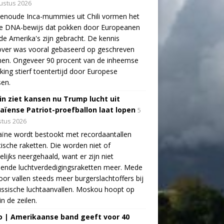
ustus 2026
enoude Inca-mummies uit Chili vormen het
te DNA-bewijs dat pokken door Europeanen
de Amerika's zijn gebracht. De kennis
over was vooral gebaseerd op geschreven
nen. Ongeveer 90 procent van de inheemse
king stierf toentertijd door Europese
sen.
in ziet kansen nu Trump lucht uit
aïense Patriot-proefballon laat lopen
5
tus 2026
ïne wordt bestookt met recordaantallen
stische raketten. Die worden niet of
lijks neergehaald, want er zijn niet
ende luchtverdedigingsraketten meer. Mede
oor vallen steeds meer burgerslachtoffers bij
ssische luchtaanvallen. Moskou hoopt op
in de zeilen.
o | Amerikaanse band geeft voor 40