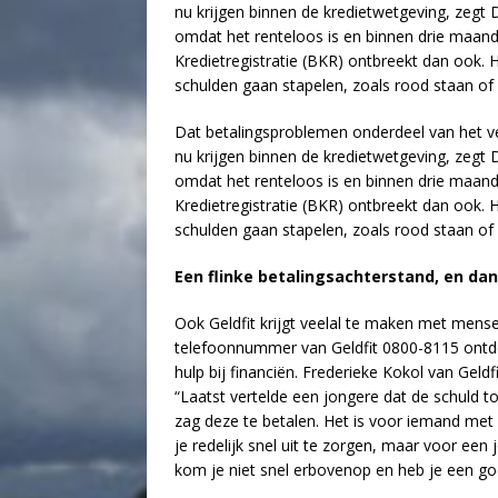
nu krijgen binnen de kredietwetgeving, zegt D
omdat het renteloos is en binnen drie maan
Kredietregistratie (BKR) ontbreekt dan ook. 
schulden gaan stapelen, zoals rood staan of
Dat betalingsproblemen onderdeel van het ver
nu krijgen binnen de kredietwetgeving, zegt D
omdat het renteloos is en binnen drie maan
Kredietregistratie (BKR) ontbreekt dan ook. 
schulden gaan stapelen, zoals rood staan of
Een flinke betalingsachterstand, en dan
Ook Geldfit krijgt veelal te maken met mensen
telefoonnummer van Geldfit 0800-8115 ontde
hulp bij financiën. Frederieke Kokol van Gel
“Laatst vertelde een jongere dat de schuld
zag deze te betalen. Het is voor iemand met
je redelijk snel uit te zorgen, maar voor een
kom je niet snel erbovenop en heb je een go