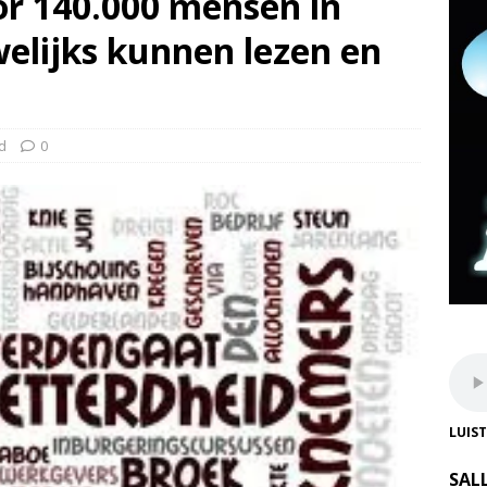
r 140.000 mensen in
welijks kunnen lezen en
d
0
LUIS
SAL