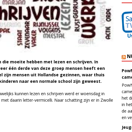
N
en die moeite hebben met lezen en schrijven. In
geveer één derde van deze groep mensen heeft een
PowN
l zijn mensen uit Hollandse gezinnen, waar thuis
came
kinderen naar een normale school zijn geweest.
PowN
came
elijks kunnen lezen en schrijven werd er woensdag in
het d
t daarin letter-vermicelli. Naar schatting zijn er in Zwolle
in he
de aa
en ve
Jeug