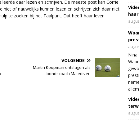
 leerde daar lezen en schrijven. De meeste post kan Corrie
Vide
 niet of nauwelijks kunnen lezen en schrijven zich daar niet
haar
p te zoeken bij het Taalpunt. Dat heeft haar leven
augus
Waar
pres
augus
Nina 
VOLGENDE
Waar 
Martin Koopman ontslagen als
gewo
p
bondscoach Malediven
prest
nemen
allem
Vide
terwi
augus