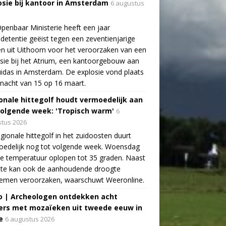
osie bij kantoor in Amsterdam
6 augustus
penbaar Ministerie heeft een jaar
detentie geëist tegen een zeventienjarige
n uit Uithoorn voor het veroorzaken van een
sie bij het Atrium, een kantoorgebouw aan
idas in Amsterdam. De explosie vond plaats
 nacht van 15 op 16 maart.
onale hittegolf houdt vermoedelijk aan
volgende week: 'Tropisch warm'
6
tus 2026
gionale hittegolf in het zuidoosten duurt
oedelijk nog tot volgende week. Woensdag
e temperatuur oplopen tot 35 graden. Naast
tte kan ook de aanhoudende droogte
lemen veroorzaken, waarschuwt Weeronline.
o | Archeologen ontdekken acht
rs met mozaïeken uit tweede eeuw in
e
6 augustus 2026