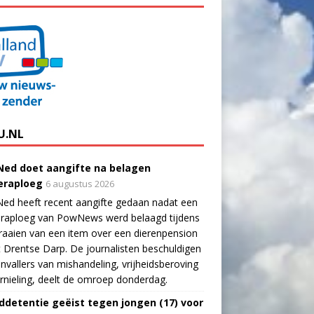
U.NL
ed doet aangifte na belagen
raploeg
6 augustus 2026
ed heeft recent aangifte gedaan nadat een
raploeg van PowNews werd belaagd tijdens
raaien van een item over een dierenpension
t Drentse Darp. De journalisten beschuldigen
nvallers van mishandeling, vrijheidsberoving
rnieling, deelt de omroep donderdag.
ddetentie geëist tegen jongen (17) voor