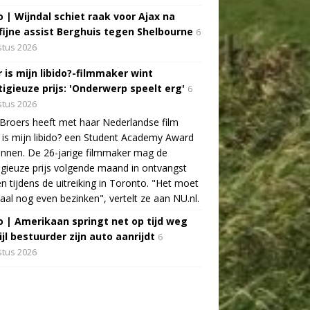
o | Wijndal schiet raak voor Ajax na
fijne assist Berghuis tegen Shelbourne
6
tus 2026
 is mijn libido?-filmmaker wint
tigieuze prijs: 'Onderwerp speelt erg'
6
tus 2026
Broers heeft met haar Nederlandse film
is mijn libido? een Student Academy Award
nnen. De 26-jarige filmmaker mag de
igieuze prijs volgende maand in ontvangst
 tijdens de uitreiking in Toronto. "Het moet
aal nog even bezinken", vertelt ze aan NU.nl.
o | Amerikaan springt net op tijd weg
jl bestuurder zijn auto aanrijdt
6
tus 2026