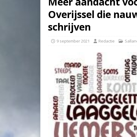
Meer aandacht voo
Overijssel die nau
schrijven
9 september 2021
Redactie
Sallan