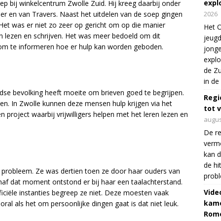
expl
p bij winkelcentrum Zwolle Zuid. Hij kreeg daarbij onder
 en van Travers. Naast het uitdelen van de soep gingen
2026
et was er niet zo zeer op gericht om op die manier
Het O
n lezen en schrijven. Het was meer bedoeld om dit
jeugd
om te informeren hoe er hulp kan worden geboden.
jonge
explo
de Zu
in de
dse bevolking heeft moeite om brieven goed te begrijpen.
Regi
en. In Zwolle kunnen deze mensen hulp krijgen via het
tot 
 project waarbij vrijwilligers helpen met het leren lezen en
augus
De re
verm
kan d
de hi
ar probleem. Ze was dertien toen ze door haar ouders van
prob
af dat moment ontstond er bij haar een taalachterstand.
Vide
iciële instanties begreep ze niet. Deze moesten vaak
kame
l als het om persoonlijke dingen gaat is dat niet leuk.
Rom