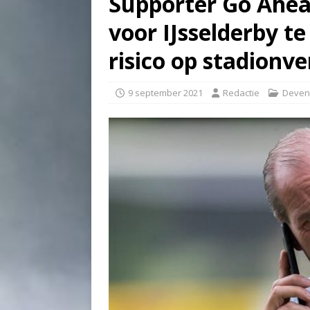
Supporter Go Ahead
voor IJsselderby t
risico op stadionv
9 september 2021
Redactie
Deven