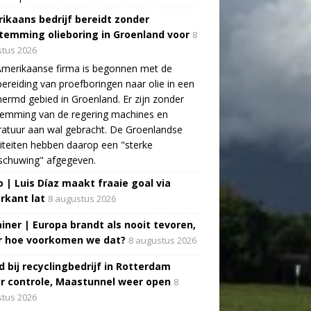
ikaans bedrijf bereidt zonder
temming olieboring in Groenland voor
8
tus 2026
Amerikaanse firma is begonnen met de
ereiding van proefboringen naar olie in een
ermd gebied in Groenland. Er zijn zonder
temming van de regering machines en
atuur aan wal gebracht. De Groenlandse
iteiten hebben daarop een "sterke
schuwing" afgegeven.
o | Luis Díaz maakt fraaie goal via
rkant lat
8 augustus 2026
ainer | Europa brandt als nooit tevoren,
 hoe voorkomen we dat?
8 augustus 2026
d bij recyclingbedrijf in Rotterdam
r controle, Maastunnel weer open
8
tus 2026