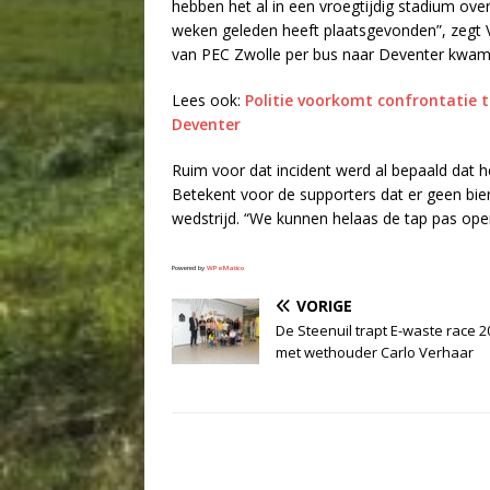
hebben het al in een vroegtijdig stadium ov
weken geleden heeft plaatsgevonden”, zegt V
van PEC Zwolle per bus naar Deventer kwam
Lees ook:
Politie voorkomt confrontatie 
Deventer
Ruim voor dat incident werd al bepaald dat he
Betekent voor de supporters dat er geen bier 
wedstrijd. “We kunnen helaas de tap pas ope
Powered by
WPeMatico
VORIGE
De Steenuil trapt E-waste race 2
met wethouder Carlo Verhaar