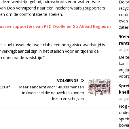
er deze wedstrijd gehad, ruimschoots voor wat er twee
De br
an Dop verwijzend naar een incident waarbij supporters
recyc
en om de confrontatie te zoeken.
cont
even 
tussen supporters van PEC Zwolle en Go Ahead Eagles in
zater
'Keih
rentr
t duel tussen de twee clubs een hoog-risico-wedstrijd is.
augus
verkrijgbaar zal zijn in het stadion voor en tijdens de
De te
n doen na de wedstrijd.”
kansl
vrijd
voorg
VOLGENDE
Spre
021 af
Meer aandacht voor 140.000 mensen
knel
in Overijssel die nauwelijks kunnen
lezen en schrijven
augus
Nog 
onder
sprei
boven