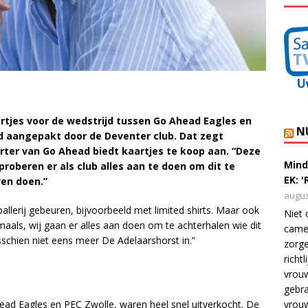
rtjes voor de wedstrijd tussen Go Ahead Eagles en
N
d aangepakt door de Deventer club. Dat zegt
rter van Go Ahead biedt kaartjes te koop aan. “Deze
Mind
proberen er als club alles aan te doen om dit te
EK: 
ven doen.”
augus
allerij gebeuren, bijvoorbeeld met limited shirts. Maar ook
Niet 
als, wij gaan er alles aan doen om te achterhalen wie dit
camer
sschien niet eens meer De Adelaarshorst in.”
zorge
richt
vrouw
gebra
ead Eagles en PEC Zwolle, waren heel snel uitverkocht. De
vrou