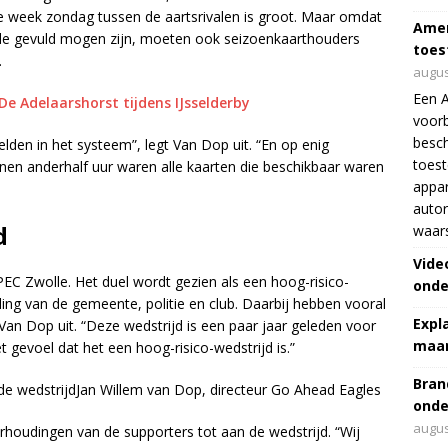
de week zondag tussen de aartsrivalen is groot. Maar omdat
Amer
de gevuld mogen zijn, moeten ook seizoenkaarthouders
toes
.
augus
Een 
e Adelaarshorst tijdens IJsselderby
voorb
besch
en in het systeem”, legt Van Dop uit. “En op enig
toes
nnen anderhalf uur waren alle kaarten die beschikbaar waren
appar
autor
d
waar
Vide
EC Zwolle. Het duel wordt gezien als een hoog-risico-
onde
ing van de gemeente, politie en club. Daarbij hebben vooral
Expl
 Van Dop uit. “Deze wedstrijd is een paar jaar geleden voor
maar
 gevoel dat het een hoog-risico-wedstrijd is.”
Bran
e wedstrijdJan Willem van Dop, directeur Go Ahead Eagles
onde
augus
rhoudingen van de supporters tot aan de wedstrijd. “Wij