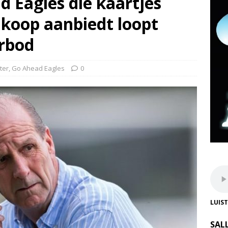
 Eagles die kaartjes
e koop aanbiedt loopt
erbod
ter
,
Go Ahead Eagles
0
LUIS
SAL