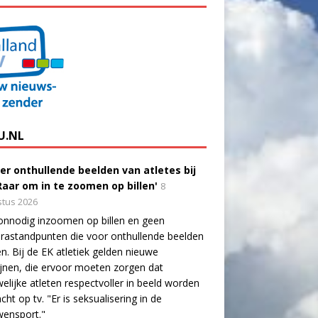
U.NL
er onthullende beelden van atletes bij
'Raar om in te zoomen op billen'
8
tus 2026
onnodig inzoomen op billen en geen
astandpunten die voor onthullende beelden
n. Bij de EK atletiek gelden nieuwe
lijnen, die ervoor moeten zorgen dat
elijke atleten respectvoller in beeld worden
cht op tv. "Er is seksualisering in de
wensport."