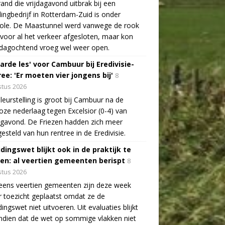
and die vrijdagavond uitbrak bij een
lingbedrijf in Rotterdam-Zuid is onder
role. De Maastunnel werd vanwege de rook
voor al het verkeer afgesloten, maar kon
dagochtend vroeg wel weer open.
arde les' voor Cambuur bij Eredivisie-
ee: 'Er moeten vier jongens bij'
8
tus 2026
leurstelling is groot bij Cambuur na de
oze nederlaag tegen Excelsior (0-4) van
agavond. De Friezen hadden zich meer
esteld van hun rentree in de Eredivisie.
idingswet blijkt ook in de praktijk te
len: al veertien gemeenten berispt
8
tus 2026
eens veertien gemeenten zijn deze week
 toezicht geplaatst omdat ze de
dingswet niet uitvoeren. Uit evaluaties blijkt
dien dat de wet op sommige vlakken niet