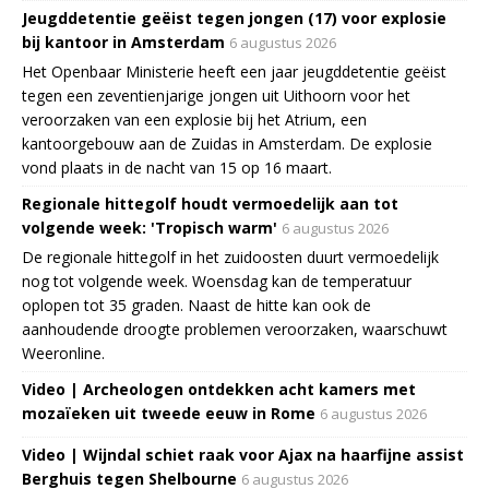
Jeugddetentie geëist tegen jongen (17) voor explosie
bij kantoor in Amsterdam
6 augustus 2026
Het Openbaar Ministerie heeft een jaar jeugddetentie geëist
tegen een zeventienjarige jongen uit Uithoorn voor het
veroorzaken van een explosie bij het Atrium, een
kantoorgebouw aan de Zuidas in Amsterdam. De explosie
vond plaats in de nacht van 15 op 16 maart.
Regionale hittegolf houdt vermoedelijk aan tot
volgende week: 'Tropisch warm'
6 augustus 2026
De regionale hittegolf in het zuidoosten duurt vermoedelijk
nog tot volgende week. Woensdag kan de temperatuur
oplopen tot 35 graden. Naast de hitte kan ook de
aanhoudende droogte problemen veroorzaken, waarschuwt
Weeronline.
Video | Archeologen ontdekken acht kamers met
mozaïeken uit tweede eeuw in Rome
6 augustus 2026
Video | Wijndal schiet raak voor Ajax na haarfijne assist
Berghuis tegen Shelbourne
6 augustus 2026