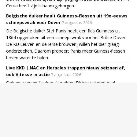
Ceuta heeft zijn lichaam geborgen.
Belgische duiker haalt Guinness-flessen uit 19e-eeuws
scheepswrak voor Dover
7 augustus 2026
De Belgische duiker Stef Panis heeft een fles Guinness uit
1864 opgedoken uit een scheepswrak voor het Britse Dover.
De KU Leuven en de Ierse brouwerij willen het bier graag
onderzoeken. Daarom probeert Panis meer Guiness-flessen
boven water te halen.
Live KKD | NAC en Heracles trappen nieuw seizoen af,
ook Vitesse in actie
7 augustus 2026
Ook het nieuwe Keuken Kampioen Divisie-seizoen gaat
vrijdagavond van start. Op de openingsdag komen
degradanten NAC Breda en Heracles direct in actie, terwijl ook
Vitesse aan het seizoen begint. Bekijk hier de tussenstanden.
Video | Auto's botsen op elkaar op snelweg tijdens live-
uitzending in VS
7 augustus 2026
Video | Niewiadoma soleert naar finish op Mont