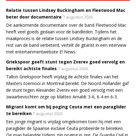
Relatie tussen Lindsey Buckingham en Fleetwood Mac
beter door documentaire
7 augustus 2026
De aankomende documentaire over de band Fleetwood Mac
heeft veel goeds gedaan voor de bandleden. Tijdens het
maakproces is de relatie tussen Lindsey Buckingham en de
rest van de band verbeterd, vertelt de gitarist in een interview
met entertainmentwebsite E! News.
Griekspoor geeft stunt tegen Zverev goed vervolg en
bereikt achtste finales
7 augustus 2026
Tallon Griekspoor heeft vrijdag de achtste finales van het
Masters-toernooi in Montreal bereikt. De Noord-Hollander gaf
de stunt tegen Alexander Zverev een goed vervolg met een
zwaarbevochten zege op Matteo Arnaldi: 3-6, 6-4 en 6-3.
Migrant komt om bij poging Ceuta met een paraglider
te bereiken
7 augustus 2026
Een jonge migrant is vrijdag omgekomen toen hij met een
paraglider de Spaanse exclave Ceuta probeerde te bereiken.
De man belandde tijdens zijn poging in zee. De Guardia Civil in