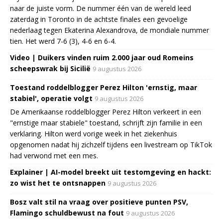
naar de juiste vorm. De nummer één van de wereld leed
zaterdag in Toronto in de achtste finales een gevoelige
nederlaag tegen Ekaterina Alexandrova, de mondiale nummer
tien. Het werd 7-6 (3), 4-6 en 6-4.
Video | Duikers vinden ruim 2.000 jaar oud Romeins
scheepswrak bij Sicilië
9 augustus 2026
Toestand roddelblogger Perez Hilton 'ernstig, maar
stabiel', operatie volgt
9 augustus 2026
De Amerikaanse roddelblogger Perez Hilton verkeert in een
"ernstige maar stabiele" toestand, schrijft zijn familie in een
verklaring. Hilton werd vorige week in het ziekenhuis
opgenomen nadat hij zichzelf tijdens een livestream op TikTok
had verwond met een mes.
Explainer | AI-model breekt uit testomgeving en hackt:
zo wist het te ontsnappen
9 augustus 2026
Bosz valt stil na vraag over positieve punten PSV,
Flamingo schuldbewust na fout
9 augustus 2026