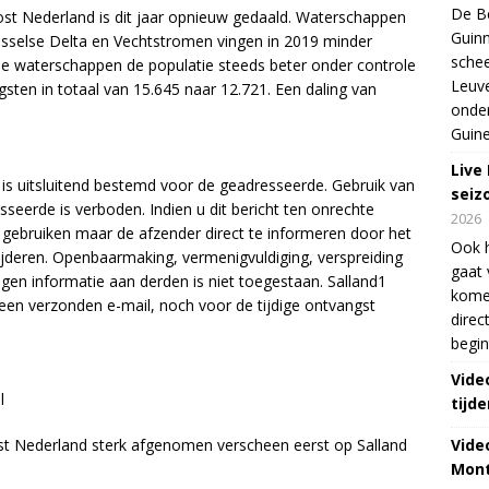
De Be
st Nederland is dit jaar opnieuw gedaald. Waterschappen
Guinn
ijsselse Delta en Vechtstromen vingen in 2019 minder
schee
de waterschappen de populatie steeds beter onder controle
Leuve
sten in totaal van 15.645 naar 12.721. Een daling van
onde
Guine
Live
t is uitsluitend bestemd voor de geadresseerde. Gebruik van
seiz
eerde is verboden. Indien u dit bericht ten onrechte
2026
e gebruiken maar de afzender direct te informeren door het
Ook 
ijderen. Openbaarmaking, vermenigvuldiging, verspreiding
gaat 
ngen informatie aan derden is niet toegestaan. Salland1
kome
n een verzonden e-mail, noch voor de tijdige ontvangst
direc
begin
Vide
l
tijde
Vide
t Nederland sterk afgenomen verscheen eerst op Salland
Mont