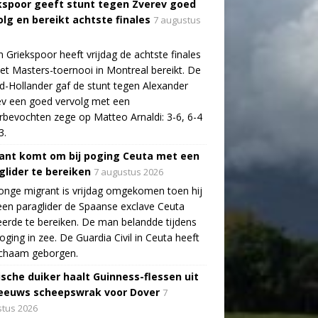
kspoor geeft stunt tegen Zverev goed
olg en bereikt achtste finales
7 augustus
n Griekspoor heeft vrijdag de achtste finales
et Masters-toernooi in Montreal bereikt. De
-Hollander gaf de stunt tegen Alexander
v een goed vervolg met een
bevochten zege op Matteo Arnaldi: 3-6, 6-4
3.
ant komt om bij poging Ceuta met een
glider te bereiken
7 augustus 2026
onge migrant is vrijdag omgekomen toen hij
en paraglider de Spaanse exclave Ceuta
erde te bereiken. De man belandde tijdens
poging in zee. De Guardia Civil in Ceuta heeft
lichaam geborgen.
ische duiker haalt Guinness-flessen uit
eeuws scheepswrak voor Dover
7
tus 2026