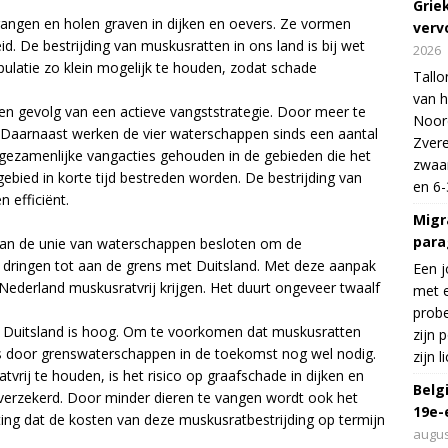
Grie
ngen en holen graven in dijken en oevers. Ze vormen
verv
. De bestrijding van muskusratten in ons land is bij wet
2026
ulatie zo klein mogelijk te houden, zodat schade
Tallo
van h
en gevolg van een actieve vangststrategie. Door meer te
Noord
f. Daarnaast werken de vier waterschappen sinds een aantal
Zvere
gezamenlijke vangacties gehouden in de gebieden die het
zwaar
ebied in korte tijd bestreden worden. De bestrijding van
en 6-
 efficiënt.
Migr
para
g van de unie van waterschappen besloten om de
 dringen tot aan de grens met Duitsland. Met deze aanpak
Een j
Nederland muskusratvrij krijgen. Het duurt ongeveer twaalf
met e
probe
 Duitsland is hoog. Om te voorkomen dat muskusratten
zijn 
es door grenswaterschappen in de toekomst nog wel nodig.
zijn 
rij te houden, is het risico op graafschade in dijken en
Belg
d verzekerd. Door minder dieren te vangen wordt ook het
19e-
ting dat de kosten van deze muskusratbestrijding op termijn
augus