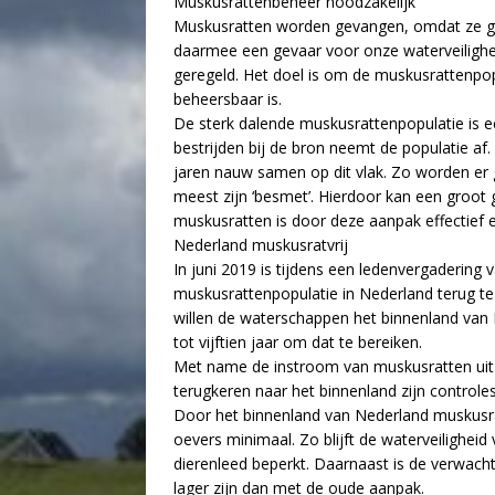
Muskusrattenbeheer noodzakelijk
Muskusratten worden gevangen, omdat ze ga
daarmee een gevaar voor onze waterveiligheid
geregeld. Het doel is om de muskusrattenpop
beheersbaar is.
De sterk dalende muskusrattenpopulatie is e
bestrijden bij de bron neemt de populatie a
jaren nauw samen op dit vlak. Zo worden er 
meest zijn ‘besmet’. Hierdoor kan een groot g
muskusratten is door deze aanpak effectief en
Nederland muskusratvrij
In juni 2019 is tijdens een ledenvergaderin
muskusrattenpopulatie in Nederland terug te
willen de waterschappen het binnenland van 
tot vijftien jaar om dat te bereiken.
Met name de instroom van muskusratten uit
terugkeren naar het binnenland zijn control
Door het binnenland van Nederland muskusratv
oevers minimaal. Zo blijft de waterveilighei
dierenleed beperkt. Daarnaast is de verwach
lager zijn dan met de oude aanpak.