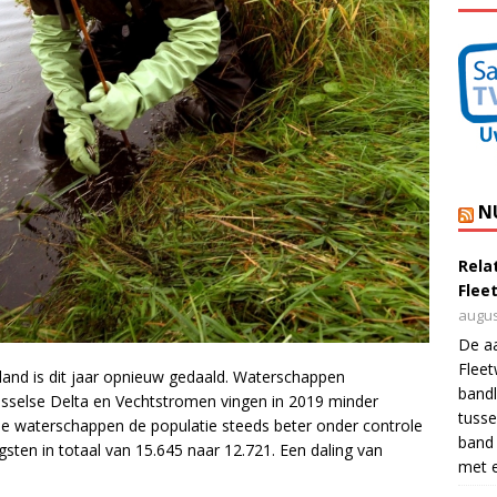
N
Rela
Flee
augus
De a
Flee
nd is dit jaar opnieuw gedaald. Waterschappen
bandl
ijsselse Delta en Vechtstromen vingen in 2019 minder
tusse
de waterschappen de populatie steeds beter onder controle
band 
sten in totaal van 15.645 naar 12.721. Een daling van
met e