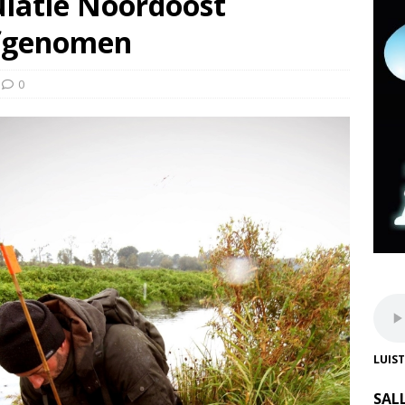
latie Noordoost
afgenomen
0
LUIS
SAL