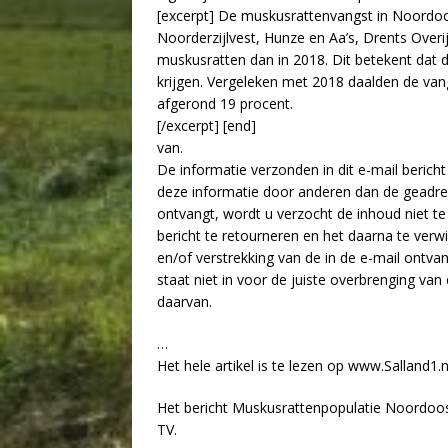
[excerpt] De muskusrattenvangst in Noordoo
Noorderzijlvest, Hunze en Aa’s, Drents Over
muskusratten dan in 2018. Dit betekent dat 
krijgen. Vergeleken met 2018 daalden de vang
afgerond 19 procent.
[/excerpt] [end]
van.
De informatie verzonden in dit e-mail berich
deze informatie door anderen dan de geadress
ontvangt, wordt u verzocht de inhoud niet t
bericht te retourneren en het daarna te verw
en/of verstrekking van de in de e-mail ontva
staat niet in voor de juiste overbrenging va
daarvan.
…
Het hele artikel is te lezen op www.Salland1.n
Het bericht Muskusrattenpopulatie Noordoos
TV.