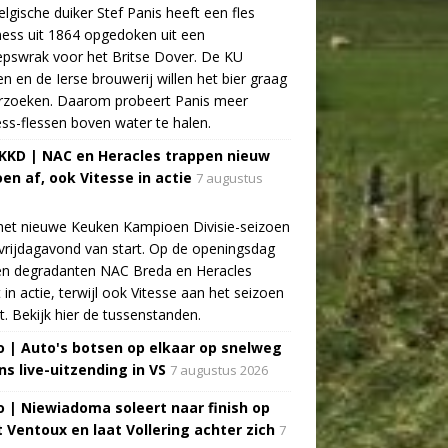
lgische duiker Stef Panis heeft een fles
ess uit 1864 opgedoken uit een
pswrak voor het Britse Dover. De KU
n en de Ierse brouwerij willen het bier graag
rzoeken. Daarom probeert Panis meer
ss-flessen boven water te halen.
 KKD | NAC en Heracles trappen nieuw
oen af, ook Vitesse in actie
7 augustus
het nieuwe Keuken Kampioen Divisie-seizoen
vrijdagavond van start. Op de openingsdag
n degradanten NAC Breda en Heracles
t in actie, terwijl ook Vitesse aan het seizoen
t. Bekijk hier de tussenstanden.
o | Auto's botsen op elkaar op snelweg
ns live-uitzending in VS
7 augustus 2026
o | Niewiadoma soleert naar finish op
 Ventoux en laat Vollering achter zich
7