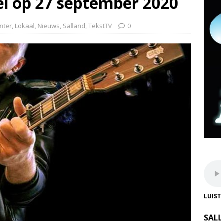
el op 27 september 2020
nter
,
Lokaal
,
Nieuws
,
Salland
,
TekstTV
0
LUIS
SAL