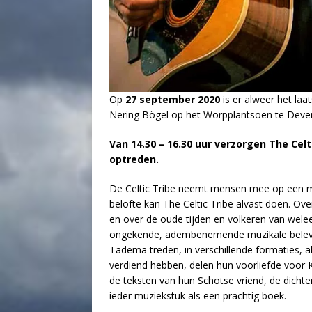
Op
27 september 2020
is er alweer het laa
Nering Bögel op het Worpplantsoen te Deven
Van 14.30 – 16.30 uur verzorgen The Cel
optreden.
De Celtic Tribe neemt mensen mee op een mu
belofte kan The Celtic Tribe alvast doen. Ov
en over de oude tijden en volkeren van wele
ongekende, adembenemende muzikale beleving
Tadema treden, in verschillende formaties, a
verdiend hebben, delen hun voorliefde voor 
de teksten van hun Schotse vriend, de dich
ieder muziekstuk als een prachtig boek.