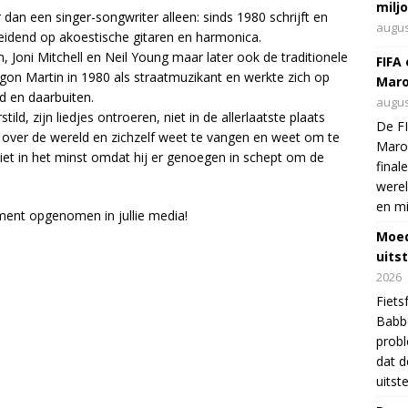
milj
dan een singer-songwriter alleen: sinds 1980 schrijft en
augus
eleidend op akoestische gitaren en harmonica.
n, Joni Mitchell en Neil Young maar later ook de traditionele
FIFA
egon Martin in 1980 als straatmuzikant en werkte zich op
Maro
d en daarbuiten.
augus
ld, zijn liedjes ontroeren, niet in de allerlaatste plaats
De FI
s over de wereld en zichzelf weet te vangen en weet om te
Maro
niet in het minst omdat hij er genoegen in schept om de
final
were
en mi
ment opgenomen in jullie media!
Moed
uits
2026
Fiets
Babbo
prob
dat d
uitst