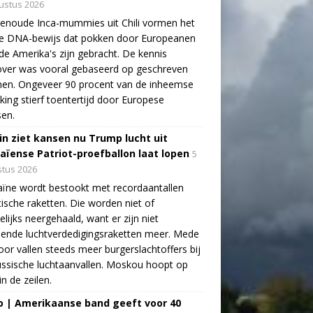
ustus 2026
enoude Inca-mummies uit Chili vormen het
te DNA-bewijs dat pokken door Europeanen
de Amerika's zijn gebracht. De kennis
over was vooral gebaseerd op geschreven
nen. Ongeveer 90 procent van de inheemse
king stierf toentertijd door Europese
sen.
in ziet kansen nu Trump lucht uit
aïense Patriot-proefballon laat lopen
5
tus 2026
ïne wordt bestookt met recordaantallen
stische raketten. Die worden niet of
lijks neergehaald, want er zijn niet
ende luchtverdedigingsraketten meer. Mede
oor vallen steeds meer burgerslachtoffers bij
ssische luchtaanvallen. Moskou hoopt op
in de zeilen.
o | Amerikaanse band geeft voor 40