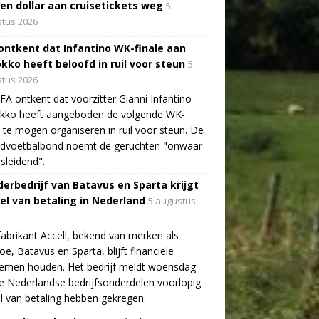
oen dollar aan cruisetickets weg
5
tus 2026
 ontkent dat Infantino WK-finale aan
kko heeft beloofd in ruil voor steun
5
tus 2026
FA ontkent dat voorzitter Gianni Infantino
kko heeft aangeboden de volgende WK-
e te mogen organiseren in ruil voor steun. De
ldvoetbalbond noemt de geruchten "onwaar
sleidend".
erbedrijf van Batavus en Sparta krijgt
tel van betaling in Nederland
5 augustus
fabrikant Accell, bekend van merken als
e, Batavus en Sparta, blijft financiële
lemen houden. Het bedrijf meldt woensdag
e Nederlandse bedrijfsonderdelen voorlopig
el van betaling hebben gekregen.