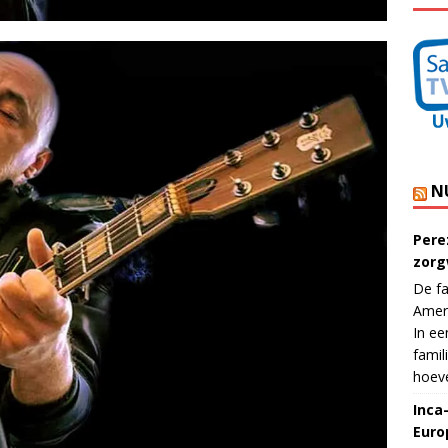
N
Pere
zorg
De fa
Ameri
In ee
famil
hoeve
Inca
Euro