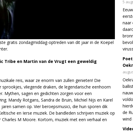
5 aug
Eeuw
eers
naar 
daar
bron
bevol
tste gratis zondagmiddag-optreden van dit jaar in de Koepel
virus
ter.
Poet
tic Tribe en Martin van de Vrugt een geweldig
Oekr
augus
Oekra
zikale reis, waar ze enorm van zullen genieten! Die
balli
er sprookjes, vliegende draken, de legendarische eenhoorn
nauwe
er. Mythen, sagen en gedichten zorgen voor een
voldo
. Mandy Rotgans, Sandra de Bruin, Michiel Nijs en Karel
hierd
l jaren samen op. Vier beroepsmusici, die hun sporen dik
de Ru
Keltische en Ierse muziek. De bandleden schrijven muziek op
wind 
ter Charles M Moore. Kortom, muziek met een verhaal en
Vide