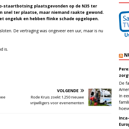
op-staartbotsing plaatsgevonden op de N35 ter
 snel ter plaatse, maar niemand raakte gewond.
het ongeluk en hebben flinke schade opgelopen.
loten. De vertraging was ongeveer een uur, maar is nu
d is.
N
Pere
zorg
De fa
Ameri
VOLGENDE
In ee
wee
Rode Kruis zoekt 1.250 nieuwe
famil
vrijwilligers voor evenementen
hoeve
Inca
Euro