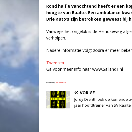
Rond half 8 vanochtend heeft er een k
hoogte van Raalte. Een ambulance kwam
Drie auto’s zijn betrokken geweest bij 
Vanwege het ongeluk is de Heinoseweg afges
verholpen.
Nadere informatie volgt zodra er meer beken
Tweeten
Ga voor meer info naar www.Salland1.nl
Powered by
WPeMatico
VORIGE
Jordy Drenth ook de komende t
jaar hoofdtrainer van SV Raalte