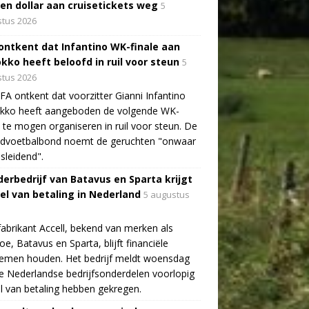
oen dollar aan cruisetickets weg
5
tus 2026
 ontkent dat Infantino WK-finale aan
kko heeft beloofd in ruil voor steun
5
tus 2026
FA ontkent dat voorzitter Gianni Infantino
kko heeft aangeboden de volgende WK-
e te mogen organiseren in ruil voor steun. De
ldvoetbalbond noemt de geruchten "onwaar
sleidend".
erbedrijf van Batavus en Sparta krijgt
tel van betaling in Nederland
5 augustus
fabrikant Accell, bekend van merken als
e, Batavus en Sparta, blijft financiële
lemen houden. Het bedrijf meldt woensdag
e Nederlandse bedrijfsonderdelen voorlopig
el van betaling hebben gekregen.