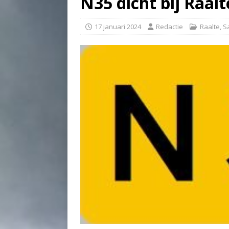
N35 dicht bij Raal
17 januari 2024
Redactie
Raalte
,
S