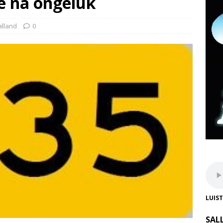
te na ongeluk
alland
0
LUIS
SAL