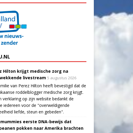
U.NL
z Hilton krijgt medische zorg na
wekkende livestream
5 augustus 2026
milie van Perez Hilton heeft bevestigd dat de
kaanse roddelblogger medische zorg krijgt.
n verklaring op zijn website bedankt de
ie iedereen voor de "overweldigende
elheid liefde, steun en gebeden".
-mummies eerste DNA-bewijs dat
peanen pokken naar Amerika brachten