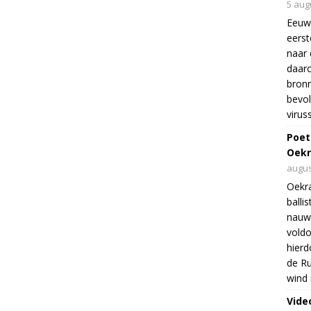
5 aug
Eeuw
eers
naar 
daar
bron
bevol
virus
Poet
Oekr
augus
Oekra
balli
nauwe
voldo
hierd
de Ru
wind 
Vide