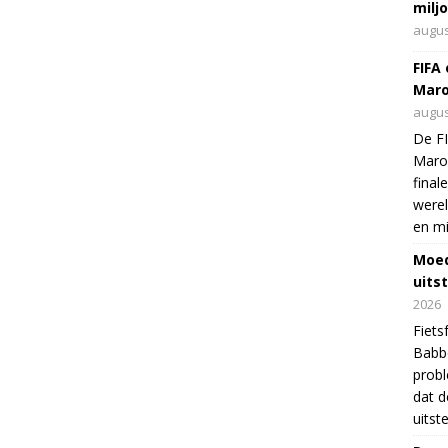
milj
augus
FIFA
Maro
augus
De FI
Maro
final
were
en mi
Moed
uits
2026
Fiets
Babbo
prob
dat d
uitst