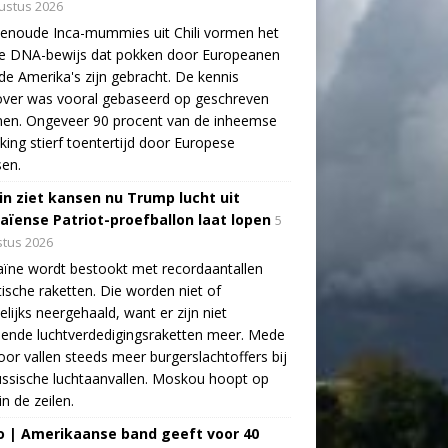
ustus 2026
enoude Inca-mummies uit Chili vormen het
te DNA-bewijs dat pokken door Europeanen
de Amerika's zijn gebracht. De kennis
over was vooral gebaseerd op geschreven
nen. Ongeveer 90 procent van de inheemse
king stierf toentertijd door Europese
sen.
in ziet kansen nu Trump lucht uit
aïense Patriot-proefballon laat lopen
5
tus 2026
ïne wordt bestookt met recordaantallen
stische raketten. Die worden niet of
lijks neergehaald, want er zijn niet
ende luchtverdedigingsraketten meer. Mede
oor vallen steeds meer burgerslachtoffers bij
ssische luchtaanvallen. Moskou hoopt op
in de zeilen.
o | Amerikaanse band geeft voor 40