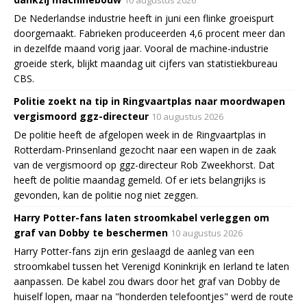
De Nederlandse industrie heeft in juni een flinke groeispurt
doorgemaakt. Fabrieken produceerden 4,6 procent meer dan
in dezelfde maand vorig jaar. Vooral de machine-industrie
groeide sterk, blijkt maandag uit cijfers van statistiekbureau
CBS.
Politie zoekt na tip in Ringvaartplas naar moordwapen
vergismoord ggz-directeur
10 augustus 2026
De politie heeft de afgelopen week in de Ringvaartplas in
Rotterdam-Prinsenland gezocht naar een wapen in de zaak
van de vergismoord op ggz-directeur Rob Zweekhorst. Dat
heeft de politie maandag gemeld. Of er iets belangrijks is
gevonden, kan de politie nog niet zeggen.
Harry Potter-fans laten stroomkabel verleggen om
graf van Dobby te beschermen
10 augustus 2026
Harry Potter-fans zijn erin geslaagd de aanleg van een
stroomkabel tussen het Verenigd Koninkrijk en Ierland te laten
aanpassen. De kabel zou dwars door het graf van Dobby de
huiself lopen, maar na "honderden telefoontjes" werd de route