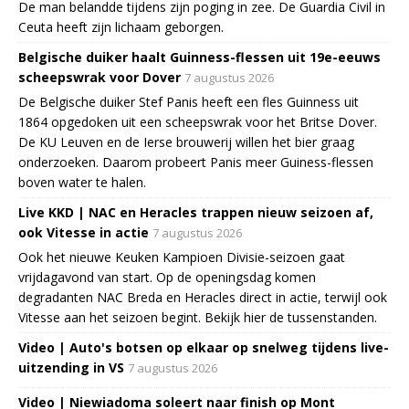
De man belandde tijdens zijn poging in zee. De Guardia Civil in
Ceuta heeft zijn lichaam geborgen.
Belgische duiker haalt Guinness-flessen uit 19e-eeuws
scheepswrak voor Dover
7 augustus 2026
De Belgische duiker Stef Panis heeft een fles Guinness uit
1864 opgedoken uit een scheepswrak voor het Britse Dover.
De KU Leuven en de Ierse brouwerij willen het bier graag
onderzoeken. Daarom probeert Panis meer Guiness-flessen
boven water te halen.
Live KKD | NAC en Heracles trappen nieuw seizoen af,
ook Vitesse in actie
7 augustus 2026
Ook het nieuwe Keuken Kampioen Divisie-seizoen gaat
vrijdagavond van start. Op de openingsdag komen
degradanten NAC Breda en Heracles direct in actie, terwijl ook
Vitesse aan het seizoen begint. Bekijk hier de tussenstanden.
Video | Auto's botsen op elkaar op snelweg tijdens live-
uitzending in VS
7 augustus 2026
Video | Niewiadoma soleert naar finish op Mont