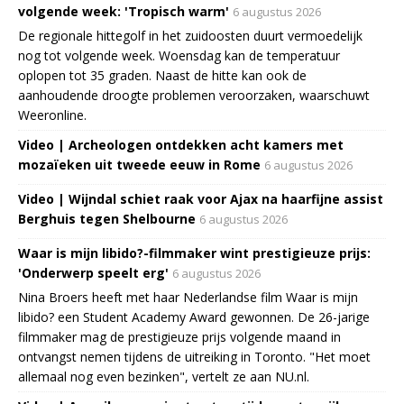
volgende week: 'Tropisch warm'
6 augustus 2026
De regionale hittegolf in het zuidoosten duurt vermoedelijk
nog tot volgende week. Woensdag kan de temperatuur
oplopen tot 35 graden. Naast de hitte kan ook de
aanhoudende droogte problemen veroorzaken, waarschuwt
Weeronline.
Video | Archeologen ontdekken acht kamers met
mozaïeken uit tweede eeuw in Rome
6 augustus 2026
Video | Wijndal schiet raak voor Ajax na haarfijne assist
Berghuis tegen Shelbourne
6 augustus 2026
Waar is mijn libido?-filmmaker wint prestigieuze prijs:
'Onderwerp speelt erg'
6 augustus 2026
Nina Broers heeft met haar Nederlandse film Waar is mijn
libido? een Student Academy Award gewonnen. De 26-jarige
filmmaker mag de prestigieuze prijs volgende maand in
ontvangst nemen tijdens de uitreiking in Toronto. "Het moet
allemaal nog even bezinken", vertelt ze aan NU.nl.