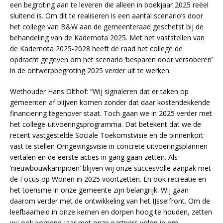
een begroting aan te leveren die alleen in boekjaar 2025 reëel
sluitend is. Om dit te realiseren is een aantal scenario’s door
het college van B&W aan de gemeenteraad geschetst bij de
behandeling van de Kadernota 2025. Met het vaststellen van
de Kadernota 2025-2028 heeft de raad het college de
opdracht gegeven om het scenario ‘besparen door versoberen’
in de ontwerpbegroting 2025 verder uit te werken.
Wethouder Hans Olthof: “Wij signaleren dat er taken op
gemeenten af blijven komen zonder dat daar kostendekkende
financiering tegenover staat. Toch gaan we in 2025 verder met
het college-uitvoeringsprogramma. Dat betekent dat we de
recent vastgestelde Sociale Toekomstvisie en de binnenkort
vast te stellen Omgevingsvisie in concrete uitvoeringsplannen
vertalen en de eerste acties in gang gaan zetten. Als
‘nieuwbouwkampioen’ blijven wij onze succesvolle aanpak met
de Focus op Wonen in 2025 voortzetten. En ook recreatie en
het toerisme in onze gemeente zijn belangrijk. Wij gaan
daarom verder met de ontwikkeling van het IJsselfront. Om de
leefbaarheid in onze kernen en dorpen hoog te houden, zetten
wij ook komend jaar met onze partners volop in om