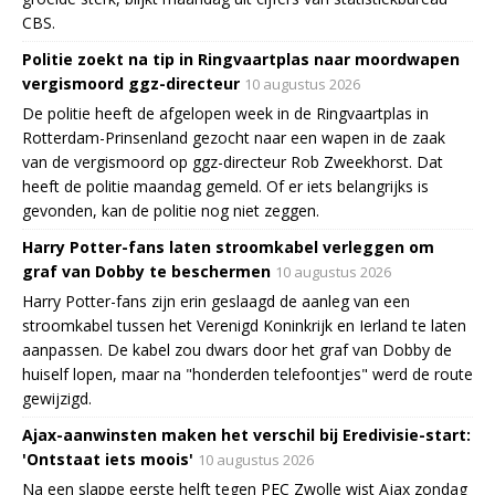
CBS.
Politie zoekt na tip in Ringvaartplas naar moordwapen
vergismoord ggz-directeur
10 augustus 2026
De politie heeft de afgelopen week in de Ringvaartplas in
Rotterdam-Prinsenland gezocht naar een wapen in de zaak
van de vergismoord op ggz-directeur Rob Zweekhorst. Dat
heeft de politie maandag gemeld. Of er iets belangrijks is
gevonden, kan de politie nog niet zeggen.
Harry Potter-fans laten stroomkabel verleggen om
graf van Dobby te beschermen
10 augustus 2026
Harry Potter-fans zijn erin geslaagd de aanleg van een
stroomkabel tussen het Verenigd Koninkrijk en Ierland te laten
aanpassen. De kabel zou dwars door het graf van Dobby de
huiself lopen, maar na "honderden telefoontjes" werd de route
gewijzigd.
Ajax-aanwinsten maken het verschil bij Eredivisie-start:
'Ontstaat iets moois'
10 augustus 2026
Na een slappe eerste helft tegen PEC Zwolle wist Ajax zondag