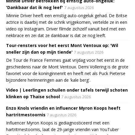
Minnie Driver betrokken bij ernstig auto-ongeluk:
'Dankbaar dat ik nog leef'
7 augustus 2026
Minnie Driver heeft een ernstig auto-ongeluk gehad. De Britse
actrice is daarbij met de schrik vrijgekomen, vertelde ze in een
video op Instagram. Driver filmde zichzelf vanuit bed met een
nekbrace en zei dat ze dankbaar is dat ze nog leeft.
Tour-rensters voor het eerst Mont Ventoux op: 'Wil
sneller zijn dan op mijn tiende'
7 augustus 2026
De Tour de France Femmes gaat vrijdag voor het eerst in de
geschiedenis naar de Mont Ventoux. Demi Vollering is de grote
favoriet voor de koninginnenrit en heeft net als Puck Pieterse
bijzondere herinneringen aan de 'kale berg'.
Video | Leerlingen schuilen onder tafels terwijl schoten
klinken op Thaise school
7 augustus 2026
Enzo Knols vriendin en influencer Myron Koops heeft
hartritmestoornis
7 augustus 2026
Influencer Myron Koops is gediagnosticeerd met een
hartritmestoornis, laat de 29-jarige vriendin van YouTuber