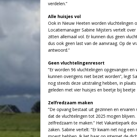
verdelen.”
Alle huisjes vol
Ook in Nieuw Heeten worden vluchtelingen o
Locatiemanager Sabine Mijsters vertelt over 
zitten allemaal vol. Er kunnen dus geen vluc
dus ook geen last van de aanvraag. Op de vra
antwoord.”
Geen vluchtelingenresort
”Er worden 96 vluchtelingen opgevangen en w
kunnen overigens niet bezet worden”, legt Sa
nog steeds deze uitstraling hebben, in plaats
geleden met vier huisjes en beetje bij beetje
Zelfredzaam maken
”De opvang bestaat uit gezinnen en ervaren
dat de vluchtelingen tot 2025 mogen blijven.
zelfredzaam te maken.” Het Vakantiepark doe
zaken. Sabine vertelt: ”Er kwam net nog een 
moest hebben. Ik liet haar op internet de dic