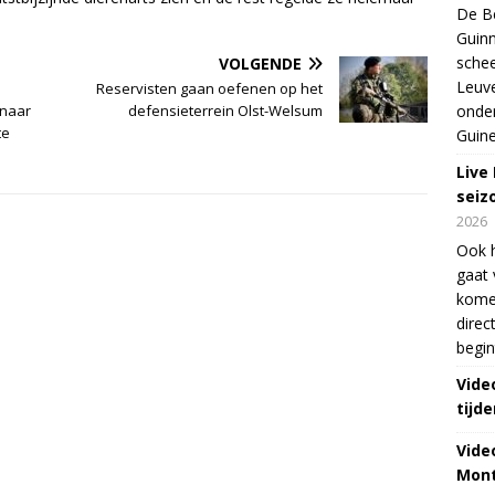
De Be
Guinn
schee
VOLGENDE
Leuve
Reservisten gaan oefenen op het
 naar
defensieterrein Olst-Welsum
onde
te
Guine
Live
seiz
2026
Ook 
gaat 
kome
direc
begin
Vide
tijde
Vide
Mont