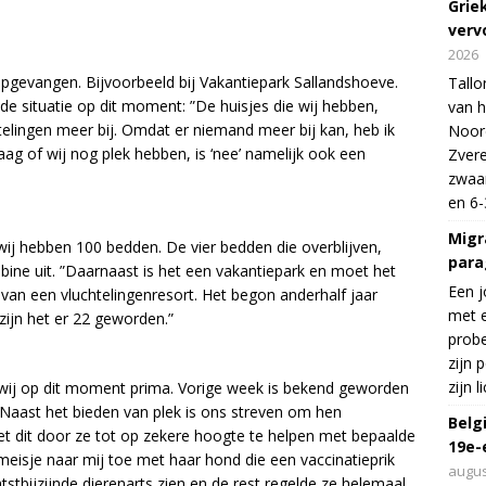
Grie
verv
2026
pgevangen. Bijvoorbeeld bij Vakantiepark Sallandshoeve.
Tallo
de situatie op dit moment: ”De huisjes die wij hebben,
van h
htelingen meer bij. Omdat er niemand meer bij kan, heb ik
Noord
ag of wij nog plek hebben, is ‘nee’ namelijk ook een
Zvere
zwaar
en 6-
Migr
ij hebben 100 bedden. De vier bedden die overblijven,
para
bine uit. ”Daarnaast is het een vakantiepark en moet het
Een j
 van een vluchtelingenresort. Het begon anderhalf jaar
met e
 zijn het er 22 geworden.”
probe
zijn 
zijn 
 wij op dit moment prima. Vorige week is bekend geworden
 Naast het bieden van plek is ons streven om hen
Belg
t dit door ze tot op zekere hoogte te helpen met bepaalde
19e-
meisje naar mij toe met haar hond die een vaccinatieprik
augus
htstbijzijnde dierenarts zien en de rest regelde ze helemaal