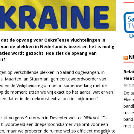
en dat de opvang voor Oekraïense vluchtelingen in
 van de plekken in Nederland is bezet en het is nodig
caties wordt gezocht. Hoe ziet de opvang van
N
it?
Rela
gen op verschillende plekken in Salland opgevangen. In
Flee
aties. Maarten Jan Stuurman, gemeentewoordvoerder van
augus
it en de Veiligheidsregio moet in samenwerking met de
p dit moment zitten we vrij exact op het aantal wat er van
De a
n dat er in de toekomst extra locaties bijkomen.”
Flee
bandl
tusse
 zit volgens Stuurman in Deventer wel tot 98% vol: ”Dit
band 
s bijvoorbeeld een driepersoonskamer vrijkomt voor een
met e
ten, maar we proberen de ruimte wel zo efficiënt mogelijk te