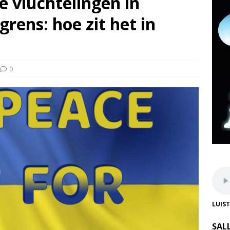
 vluchtelingen in
rens: hoe zit het in
0
LUIS
SAL