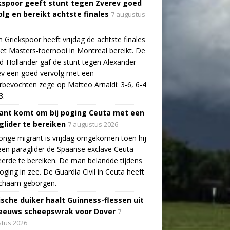
kspoor geeft stunt tegen Zverev goed
olg en bereikt achtste finales
7 augustus
n Griekspoor heeft vrijdag de achtste finales
et Masters-toernooi in Montreal bereikt. De
-Hollander gaf de stunt tegen Alexander
v een goed vervolg met een
bevochten zege op Matteo Arnaldi: 3-6, 6-4
3.
ant komt om bij poging Ceuta met een
glider te bereiken
7 augustus 2026
onge migrant is vrijdag omgekomen toen hij
en paraglider de Spaanse exclave Ceuta
erde te bereiken. De man belandde tijdens
poging in zee. De Guardia Civil in Ceuta heeft
lichaam geborgen.
ische duiker haalt Guinness-flessen uit
eeuws scheepswrak voor Dover
7
tus 2026