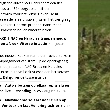
lgische duiker Stef Panis heeft een fles
ess uit 1864 opgedoken uit een
pswrak voor het Britse Dover. De KU
n en de Ierse brouwerij willen het bier graag
rzoeken. Daarom probeert Panis meer
ss-flessen boven water te halen.
 KKD | NAC en Heracles trappen nieuw
oen af, ook Vitesse in actie
7 augustus
het nieuwe Keuken Kampioen Divisie-seizoen
vrijdagavond van start. Op de openingsdag
n degradanten NAC Breda en Heracles
t in actie, terwijl ook Vitesse aan het seizoen
t. Bekijk hier de tussenstanden.
o | Auto's botsen op elkaar op snelweg
ns live-uitzending in VS
7 augustus 2026
o | Niewiadoma soleert naar finish op
 Ventoux en laat Vollering achter zich
7