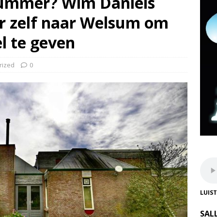
ummer? Wim Daniëls
r zelf naar Welsum om
el te geven
rized
0
LUIS
SAL