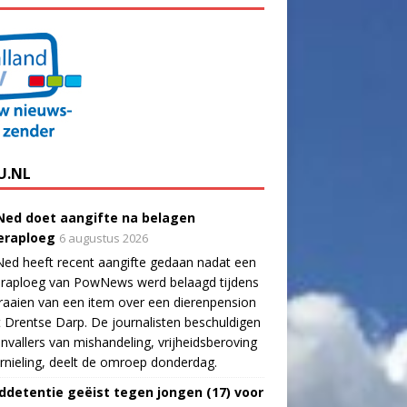
U.NL
ed doet aangifte na belagen
raploeg
6 augustus 2026
ed heeft recent aangifte gedaan nadat een
raploeg van PowNews werd belaagd tijdens
raaien van een item over een dierenpension
t Drentse Darp. De journalisten beschuldigen
nvallers van mishandeling, vrijheidsberoving
rnieling, deelt de omroep donderdag.
ddetentie geëist tegen jongen (17) voor