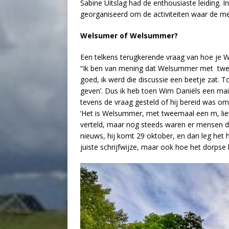
Sabine Uitslag had de enthousiaste leiding. 
georganiseerd om de activiteiten waar de mee
Welsumer of Welsummer?
Een telkens terugkerende vraag van hoe je 
“Ik ben van mening dat Welsummer met twee 
goed, ik werd die discussie een beetje zat. T
geven’. Dus ik heb toen Wim Daniëls een mai
tevens de vraag gesteld of hij bereid was o
‘Het is Welsummer, met tweemaal een m, liet 
verteld, maar nog steeds waren er mensen die
nieuws, hij komt 29 oktober, en dan leg het h
juiste schrijfwijze, maar ook hoe het dorpse 