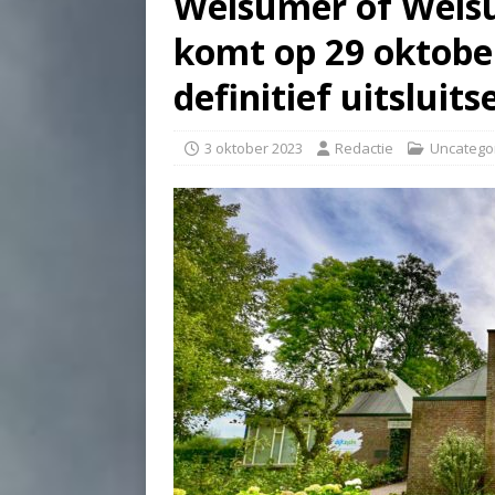
Welsumer of Wels
komt op 29 oktobe
definitief uitsluits
3 oktober 2023
Redactie
Uncatego