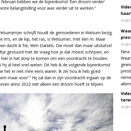
In februari hebben we de bijeenkomst ‘Een droom verder’
Vide
ste belangstelling voor was verder uit te werken.”
haar
augus
Waar
Welsum(m)er schrijft houdt de gemoederen in Welsum bezig.
pres
m’s, en de kip, het ras, is Welsumer, met één m. Maar
augus
oen dacht ik ‘hé, Wim Daniëls. Die moet dan maar uitsluitsel
Nina 
ltje gestuurd met de vraag hoe je dat moest schrijven, en
Waar 
m hier in het dorp te komen om een voordracht te houden.
gewo
hij al heel snel weten. Dit heb ik de volgende bijeenkomst
prest
 het er niet mee eens waren. Ik zei ‘nou ik heb goed
nemen
em maar voor’.“ Hij zal dan in zijn voordracht ingaan op de
allem
leven anno 2023 niet alleen een dróom hoeft te blijven.
Vide
terwi
augus