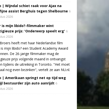
o | Wijndal schiet raak voor Ajax na
fijne assist Berghuis tegen Shelbourne
6
tus 2026
 is mijn libido?-filmmaker wint
tigieuze prijs: 'Onderwerp speelt erg'
6
tus 2026
Broers heeft met haar Nederlandse film
is mijn libido? een Student Academy Award
nnen. De 26-jarige filmmaker mag de
igieuze prijs volgende maand in ontvangst
 tijdens de uitreiking in Toronto. "Het moet
aal nog even bezinken", vertelt ze aan NU.nl.
o | Amerikaan springt net op tijd weg
jl bestuurder zijn auto aanrijdt
6
tus 2026