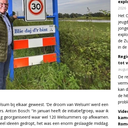
expl
2026
Het O
jeugd
jonge
explo
de Zu
in de
Regi
tot 
augus
De re
verm
kan d
de hi
prob
Welsum bij elkaar geweest. ‘De droom van Welsum’ werd een
s. Anton Bosch: “In januari heeft de initiatiefgroep, waar ik
Vide
dag georganiseerd waar wel 120 Welsummers op afkwamen.
kame
n veel ideeën gedropt, het was een enorm geslaagde middag.
Rom