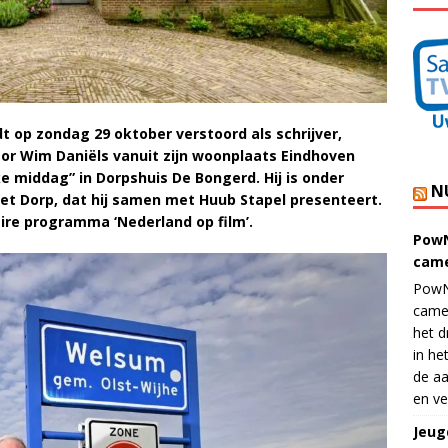
 op zondag 29 oktober verstoord als schrijver,
tor Wim Daniëls vanuit zijn woonplaats Eindhoven
 middag” in Dorpshuis De Bongerd. Hij is onder
N
t Dorp, dat hij samen met Huub Stapel presenteert.
aire programma ‘Nederland op film’.
PowN
came
PowN
came
het d
in he
de aa
en ve
Jeug