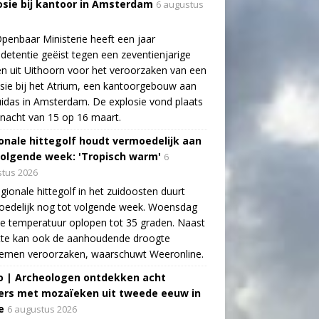
osie bij kantoor in Amsterdam
6 augustus
penbaar Ministerie heeft een jaar
detentie geëist tegen een zeventienjarige
n uit Uithoorn voor het veroorzaken van een
sie bij het Atrium, een kantoorgebouw aan
idas in Amsterdam. De explosie vond plaats
 nacht van 15 op 16 maart.
onale hittegolf houdt vermoedelijk aan
volgende week: 'Tropisch warm'
6
tus 2026
gionale hittegolf in het zuidoosten duurt
oedelijk nog tot volgende week. Woensdag
e temperatuur oplopen tot 35 graden. Naast
tte kan ook de aanhoudende droogte
lemen veroorzaken, waarschuwt Weeronline.
o | Archeologen ontdekken acht
rs met mozaïeken uit tweede eeuw in
e
6 augustus 2026