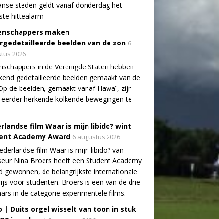
aanse steden geldt vanaf donderdag het
te hittealarm.
enschappers maken
rgedetailleerde beelden van de zon
6
tus 2026
schappers in de Verenigde Staten hebben
end gedetailleerde beelden gemaakt van de
Op de beelden, gemaakt vanaf Hawaï, zijn
 eerder herkende kolkende bewegingen te
rlandse film Waar is mijn libido? wint
ent Academy Award
6 augustus 2026
derlandse film Waar is mijn libido? van
seur Nina Broers heeft een Student Academy
 gewonnen, de belangrijkste internationale
rijs voor studenten. Broers is een van de drie
ars in de categorie experimentele films.
o | Duits orgel wisselt van toon in stuk