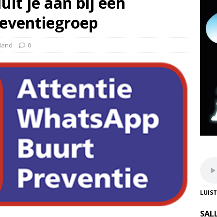
uit je aan bij een
eventiegroep
land
0
LUIS
SAL