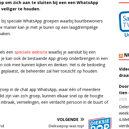
 op om zich aan te sluiten bij een een WhatsApp
veiliger te houden.
n bij speciale WhatsApp groepen waarbij buurtbewoners
e manier kan je met je buren op een laagdrempelige
maken.
dels een
speciale website
waarbij je aansluit bij een
N
op. Je kan ook de bestaande App-groep onderbrengen in een
aten ook mee kunnen kijken en denken.
Het is de bedoeling
Vide
geplaatst, de
beheerder zal hier toezicht op houden.
draa
Door
groep in de chat app WhatsApp, waar één of meerdere
tien
id zijn van zo’n groep, kunnen elkaar snel op de hoogte
2026
inbraak, vernielingen, een verdacht persoon in de buurt of
Delen
week 
VOLGENDE
iLMet
vierd
nd
Dieksiepop was top!