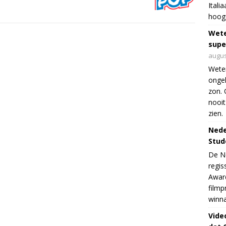
Itali
hoogs
Wet
supe
augus
Weten
ongek
zon. 
nooit
zien.
Nede
Stud
De Ne
regis
Award
filmp
winna
Vide