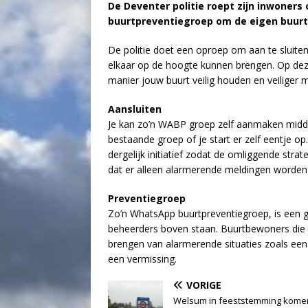
De Deventer politie roept zijn inwoners
buurtpreventiegroep om de eigen buurt 
De politie doet een oproep om aan te sluite
elkaar op de hoogte kunnen brengen
.
Op dez
manier jouw buurt veilig houden en
veiliger 
Aansluiten
Je kan zo’n WABP groep zelf aanmaken mid
bestaande groep of je start er zelf eentje 
dergelijk initiatief zodat de omliggende str
dat er alleen alarmerende meldingen worden 
Preventiegroep
Zo’n WhatsApp buurtpreventiegroep, is een 
beheerders boven staan. Buurtbewoners die l
brengen van alarmerende situaties zoals een 
een vermissing.
VORIGE
Welsum in feeststemming kome