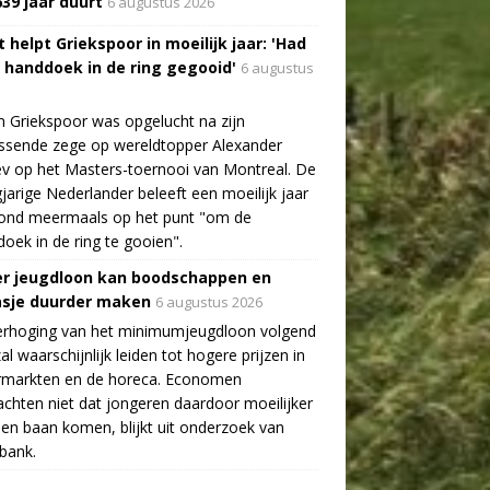
639 jaar duurt
6 augustus 2026
 helpt Griekspoor in moeilijk jaar: 'Had
a handdoek in de ring gegooid'
6 augustus
n Griekspoor was opgelucht na zijn
ssende zege op wereldtopper Alexander
v op het Masters-toernooi van Montreal. De
gjarige Nederlander beleeft een moeilijk jaar
tond meermaals op het punt "om de
oek in de ring te gooien".
r jeugdloon kan boodschappen en
asje duurder maken
6 augustus 2026
erhoging van het minimumjeugdloon volgend
zal waarschijnlijk leiden tot hogere prijzen in
rmarkten en de horeca. Economen
chten niet dat jongeren daardoor moeilijker
en baan komen, blijkt uit onderzoek van
bank.