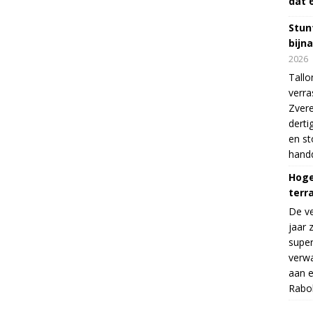
dat 
Stunt
bijn
2026
Tallo
verra
Zvere
derti
en s
handd
Hoge
terr
De v
jaar 
supe
verwa
aan e
Rabo