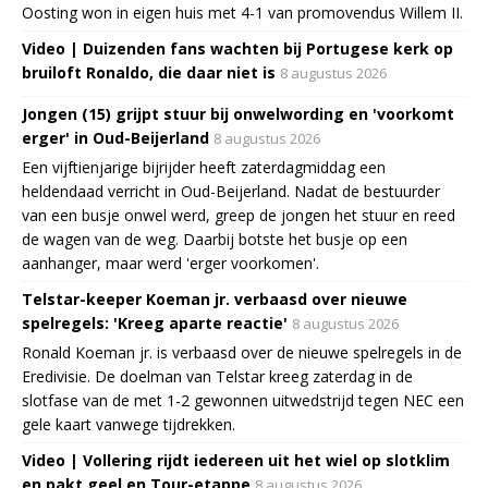
Oosting won in eigen huis met 4-1 van promovendus Willem II.
Video | Duizenden fans wachten bij Portugese kerk op
bruiloft Ronaldo, die daar niet is
8 augustus 2026
Jongen (15) grijpt stuur bij onwelwording en 'voorkomt
erger' in Oud-Beijerland
8 augustus 2026
Een vijftienjarige bijrijder heeft zaterdagmiddag een
heldendaad verricht in Oud-Beijerland. Nadat de bestuurder
van een busje onwel werd, greep de jongen het stuur en reed
de wagen van de weg. Daarbij botste het busje op een
aanhanger, maar werd 'erger voorkomen'.
Telstar-keeper Koeman jr. verbaasd over nieuwe
spelregels: 'Kreeg aparte reactie'
8 augustus 2026
Ronald Koeman jr. is verbaasd over de nieuwe spelregels in de
Eredivisie. De doelman van Telstar kreeg zaterdag in de
slotfase van de met 1-2 gewonnen uitwedstrijd tegen NEC een
gele kaart vanwege tijdrekken.
Video | Vollering rijdt iedereen uit het wiel op slotklim
en pakt geel en Tour-etappe
8 augustus 2026