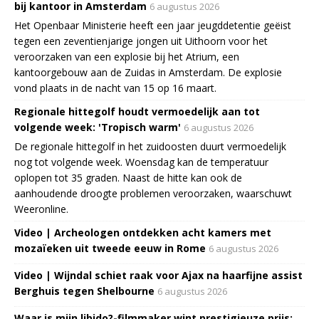
bij kantoor in Amsterdam
6 augustus 2026
Het Openbaar Ministerie heeft een jaar jeugddetentie geëist
tegen een zeventienjarige jongen uit Uithoorn voor het
veroorzaken van een explosie bij het Atrium, een
kantoorgebouw aan de Zuidas in Amsterdam. De explosie
vond plaats in de nacht van 15 op 16 maart.
Regionale hittegolf houdt vermoedelijk aan tot
volgende week: 'Tropisch warm'
6 augustus 2026
De regionale hittegolf in het zuidoosten duurt vermoedelijk
nog tot volgende week. Woensdag kan de temperatuur
oplopen tot 35 graden. Naast de hitte kan ook de
aanhoudende droogte problemen veroorzaken, waarschuwt
Weeronline.
Video | Archeologen ontdekken acht kamers met
mozaïeken uit tweede eeuw in Rome
6 augustus 2026
Video | Wijndal schiet raak voor Ajax na haarfijne assist
Berghuis tegen Shelbourne
6 augustus 2026
Waar is mijn libido?-filmmaker wint prestigieuze prijs: