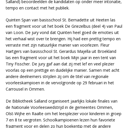
Salland) beoordeelden de kandidaten op onder meer intonatie,
tempo en contact met het publiek.
Quinten Span van basisschool St. Bernadette uit Heeten las
een fragment voor uit het boek De Griezelbus (deel 4) van Paul
van Loon. De jury vond dat Quinten heel goed de emoties uit
het verhaal wist over te brengen. Hij had een prettig tempo en
verraste met zijn natuurlijke manier van voorlezen. Fleur
Hartgers van basisschool St. Gerardus Majella uit Broekland
las een fragment voor uit het boek Mijn jaar in een tent van
Tiny Fisscher. De jury gaf aan dat zij met lef en veel plezier
voorlas op een prettige en duidelijke manier. Samen met acht
andere deelnemers strijden zij om de titel van regionale
voorleeskampioen in de vervolgronde op 29 februari in het
Carrousel in Ommen.
De Bibliotheek Salland organiseert jaarlijks lokale finales van
de Nationale Voorleeswedstrijd in de gemeentes Ommen,
Olst-Wijhe en Raalte om het leesplezier voor kinderen in groep
7 en 8 te vergroten. Schoolkampioenen lezen hun favoriete
fragment voor en delen zo hun boekentip met de andere