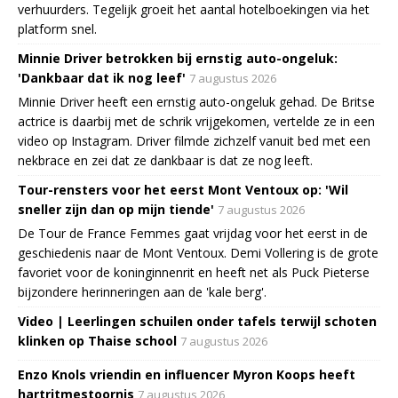
verhuurders. Tegelijk groeit het aantal hotelboekingen via het
platform snel.
Minnie Driver betrokken bij ernstig auto-ongeluk:
'Dankbaar dat ik nog leef'
7 augustus 2026
Minnie Driver heeft een ernstig auto-ongeluk gehad. De Britse
actrice is daarbij met de schrik vrijgekomen, vertelde ze in een
video op Instagram. Driver filmde zichzelf vanuit bed met een
nekbrace en zei dat ze dankbaar is dat ze nog leeft.
Tour-rensters voor het eerst Mont Ventoux op: 'Wil
sneller zijn dan op mijn tiende'
7 augustus 2026
De Tour de France Femmes gaat vrijdag voor het eerst in de
geschiedenis naar de Mont Ventoux. Demi Vollering is de grote
favoriet voor de koninginnenrit en heeft net als Puck Pieterse
bijzondere herinneringen aan de 'kale berg'.
Video | Leerlingen schuilen onder tafels terwijl schoten
klinken op Thaise school
7 augustus 2026
Enzo Knols vriendin en influencer Myron Koops heeft
hartritmestoornis
7 augustus 2026