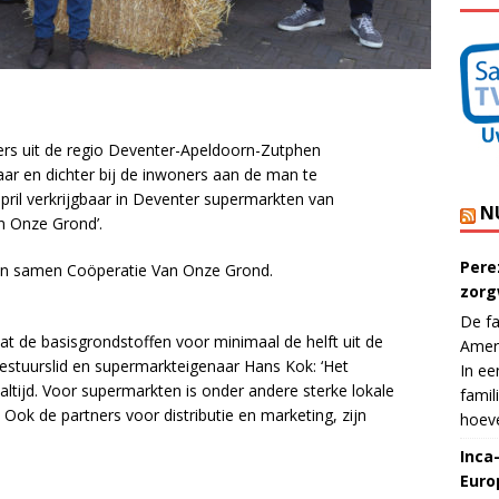
ers uit de regio Deventer-Apeldoorn-Zutphen
r en dichter bij de inwoners aan de man te
pril verkrijgbaar in Deventer supermarkten van
N
n Onze Grond’.
Pere
en samen Coöperatie Van Onze Grond.
zorg
De fa
t de basisgrondstoffen voor minimaal de helft uit de
Ameri
estuurslid en supermarkteigenaar Hans Kok: ‘Het
In ee
 altijd. Voor supermarkten is onder andere sterke lokale
famil
ok de partners voor distributie en marketing, zijn
hoeve
Inca
Euro