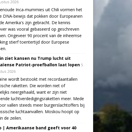
ustus 2026
enoude Inca-mummies uit Chili vormen het
te DNA-bewijs dat pokken door Europeanen
de Amerika's zijn gebracht. De kennis
over was vooral gebaseerd op geschreven
nen. Ongeveer 90 procent van de inheemse
king stierf toentertijd door Europese
sen.
in ziet kansen nu Trump lucht uit
aïense Patriot-proefballon laat lopen
5
tus 2026
ïne wordt bestookt met recordaantallen
stische raketten. Die worden niet of
lijks neergehaald, want er zijn niet
ende luchtverdedigingsraketten meer. Mede
oor vallen steeds meer burgerslachtoffers bij
ssische luchtaanvallen. Moskou hoopt op
in de zeilen.
o | Amerikaanse band geeft voor 40