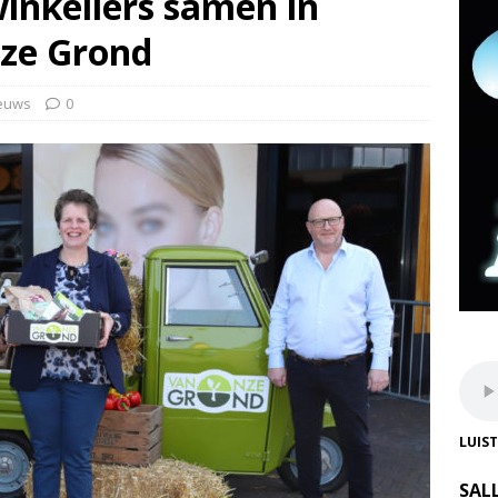
inkeliers samen in
nze Grond
euws
0
LUIS
SAL