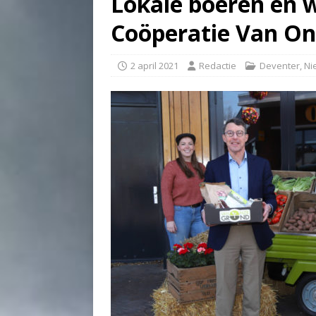
Lokale boeren en w
Coöperatie Van O
2 april 2021
Redactie
Deventer
,
Ni