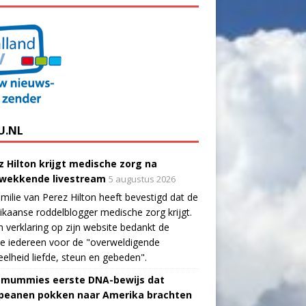
U.NL
z Hilton krijgt medische zorg na
wekkende livestream
5 augustus 2026
milie van Perez Hilton heeft bevestigd dat de
kaanse roddelblogger medische zorg krijgt.
n verklaring op zijn website bedankt de
ie iedereen voor de "overweldigende
elheid liefde, steun en gebeden".
-mummies eerste DNA-bewijs dat
peanen pokken naar Amerika brachten