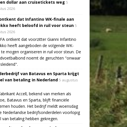
oen dollar aan cruisetickets weg
5
tus 2026
 ontkent dat Infantino WK-finale aan
kko heeft beloofd in ruil voor steun
5
tus 2026
FA ontkent dat voorzitter Gianni Infantino
kko heeft aangeboden de volgende WK-
e te mogen organiseren in ruil voor steun. De
ldvoetbalbond noemt de geruchten "onwaar
sleidend".
erbedrijf van Batavus en Sparta krijgt
tel van betaling in Nederland
5 augustus
fabrikant Accell, bekend van merken als
e, Batavus en Sparta, blijft financiële
lemen houden. Het bedrijf meldt woensdag
e Nederlandse bedrijfsonderdelen voorlopig
el van betaling hebben gekregen.