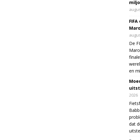
milj
augus
FIFA
Maro
augus
De FI
Maro
final
were
en mi
Moed
uits
2026
Fiets
Babbo
prob
dat d
uitst