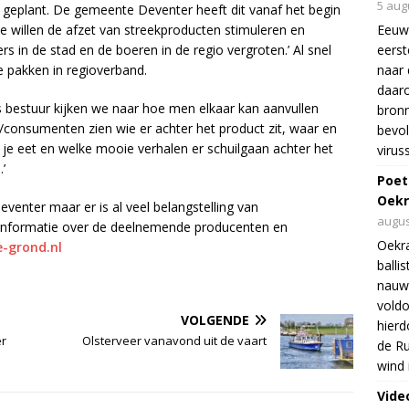
5 aug
ief geplant. De gemeente Deventer heeft dit vanaf het begin
e willen de afzet van streekproducten stimuleren en
Eeuw
 in de stad en de boeren in de regio vergroten.’ Al snel
eers
e pakken in regioverband.
naar 
daar
s bestuur kijken we naar hoe men elkaar kan aanvullen
bron
s/consumenten zien wie er achter het product zit, waar en
bevol
je eet en welke mooie verhalen er schuilgaan achter het
virus
’
Poet
Oekr
eventer maar er is al veel belangstelling van
augus
r informatie over de deelnemende producenten en
Oekra
-grond.nl
balli
nauwe
voldo
VOLGENDE
hierd
er
Olsterveer vanavond uit de vaart
de Ru
wind 
Vide