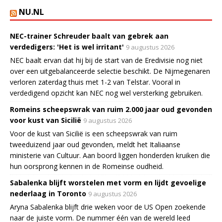
NU.NL
NEC-trainer Schreuder baalt van gebrek aan
verdedigers: 'Het is wel irritant'
9 augustus 2026
NEC baalt ervan dat hij bij de start van de Eredivisie nog niet
over een uitgebalanceerde selectie beschikt. De Nijmegenaren
verloren zaterdag thuis met 1-2 van Telstar. Vooral in
verdedigend opzicht kan NEC nog wel versterking gebruiken.
Romeins scheepswrak van ruim 2.000 jaar oud gevonden
voor kust van Sicilië
9 augustus 2026
Voor de kust van Sicilië is een scheepswrak van ruim
tweeduizend jaar oud gevonden, meldt het Italiaanse
ministerie van Cultuur. Aan boord liggen honderden kruiken die
hun oorsprong kennen in de Romeinse oudheid.
Sabalenka blijft worstelen met vorm en lijdt gevoelige
nederlaag in Toronto
9 augustus 2026
Aryna Sabalenka blijft drie weken voor de US Open zoekende
naar de juiste vorm. De nummer één van de wereld leed