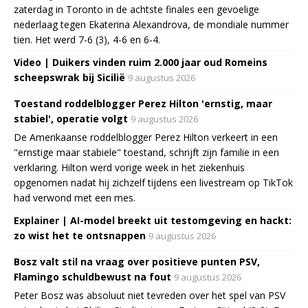
zaterdag in Toronto in de achtste finales een gevoelige
nederlaag tegen Ekaterina Alexandrova, de mondiale nummer
tien. Het werd 7-6 (3), 4-6 en 6-4.
Video | Duikers vinden ruim 2.000 jaar oud Romeins
scheepswrak bij Sicilië
9 augustus 2026
Toestand roddelblogger Perez Hilton 'ernstig, maar
stabiel', operatie volgt
9 augustus 2026
De Amerikaanse roddelblogger Perez Hilton verkeert in een
"ernstige maar stabiele" toestand, schrijft zijn familie in een
verklaring. Hilton werd vorige week in het ziekenhuis
opgenomen nadat hij zichzelf tijdens een livestream op TikTok
had verwond met een mes.
Explainer | AI-model breekt uit testomgeving en hackt:
zo wist het te ontsnappen
9 augustus 2026
Bosz valt stil na vraag over positieve punten PSV,
Flamingo schuldbewust na fout
9 augustus 2026
Peter Bosz was absoluut niet tevreden over het spel van PSV